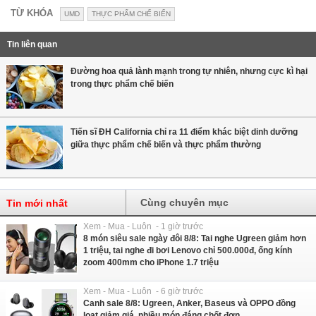
TỪ KHÓA
UMD
THỰC PHẨM CHẾ BIẾN
Tin liên quan
Đường hoa quả lành mạnh trong tự nhiên, nhưng cực kì hại
trong thực phẩm chế biến
Tiến sĩ ĐH California chỉ ra 11 điểm khác biệt dinh dưỡng
giữa thực phẩm chế biến và thực phẩm thường
Cùng chuyên mục
Tin mới nhất
Xem - Mua - Luôn - 1 giờ trước
8 món siêu sale ngày đôi 8/8: Tai nghe Ugreen giảm hơn
1 triệu, tai nghe đi bơi Lenovo chỉ 500.000đ, ống kính
zoom 400mm cho iPhone 1.7 triệu
Xem - Mua - Luôn - 6 giờ trước
Canh sale 8/8: Ugreen, Anker, Baseus và OPPO đồng
loạt giảm giá, nhiều món đáng chốt đơn