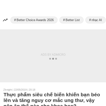
Better Choice Awards 2026
Better List
nhạc AI
Zknight
|
22/05/2019 | 20:18
Thực phẩm siêu chế biến khiến bạn béo
lên và tăng nguy cơ mắc ung thư, vậy
nên ăn thế nào cho khoa học?