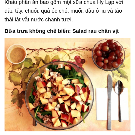
Khẩu phần ăn bao gồm một sữa chua Hy Lạp với
dâu tây, chuối, quả óc chó, muối, dầu ô liu và táo
thái lát vắt nước chanh tươi.
Bữa trưa không chế biến: Salad rau chân vịt