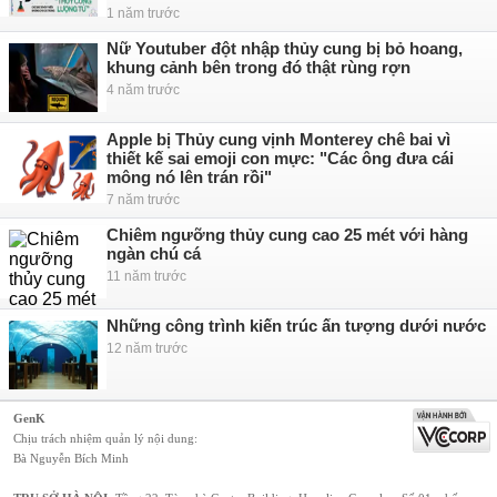
1 năm trước
Nữ Youtuber đột nhập thủy cung bị bỏ hoang,
khung cảnh bên trong đó thật rùng rợn
4 năm trước
Apple bị Thủy cung vịnh Monterey chê bai vì
thiết kế sai emoji con mực: "Các ông đưa cái
mông nó lên trán rồi"
7 năm trước
Chiêm ngưỡng thủy cung cao 25 mét với hàng
ngàn chú cá
11 năm trước
Những công trình kiến trúc ấn tượng dưới nước
12 năm trước
GenK
Chịu trách nhiệm quản lý nội dung:
Bà Nguyễn Bích Minh