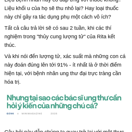
Liệu khối u của họ sẽ thu nhỏ lại? Hay loại thuốc
này chỉ gây ra tác dụng phụ một cách vô ích?
Tất cả câu trả lời sẽ có sau 2 tuần, khi các thí
nghiệm trong "thủy cung lượng tử" của Rita kết
thúc.
Và khi nói đến lượng tử, xác suất mà những con cá
này đoán đúng lên tới 91% - ít nhất là ở thời điểm
hiện tại, với bệnh nhân ung thư đại trực tràng cần
hóa trị.
Câu hỏi này dẫn chúng ta quay trở lại với một thực