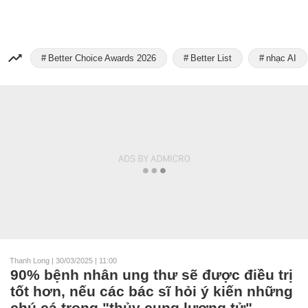
Better Choice Awards 2026
Better List
nhạc AI
Thanh Long
|
30/03/2025 | 11:00
90% bệnh nhân ung thư sẽ được điều trị
tốt hơn, nếu các bác sĩ hỏi ý kiến những
chú cá trong "thủy cung lượng tử"