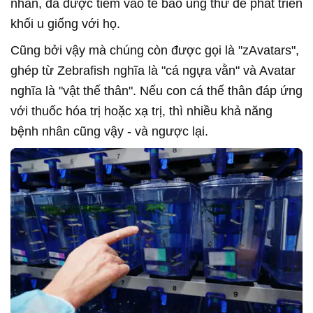
nhân, đã được tiêm vào tế bào ung thư để phát triển
khối u giống với họ.
Cũng bởi vậy mà chúng còn được gọi là "zAvatars",
ghép từ Zebrafish nghĩa là "cá ngựa vằn" và Avatar
nghĩa là "vật thế thân". Nếu con cá thế thân đáp ứng
với thuốc hóa trị hoặc xạ trị, thì nhiều khả năng
bệnh nhân cũng vậy - và ngược lại.