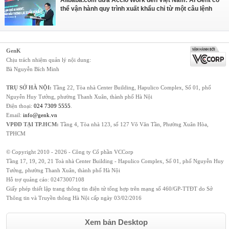
Alibaba.com đưa Accio Work đến Việt Nam: AI Gent có
thể vận hành quy trình xuất khẩu chỉ từ một câu lệnh
GenK
Chịu trách nhiệm quản lý nội dung:
Bà Nguyễn Bích Minh
TRỤ SỞ HÀ NỘI:
Tầng 22, Tòa nhà Center Building, Hapulico Complex, Số 01, phố
Nguyễn Huy Tưởng, phường Thanh Xuân, thành phố Hà Nội
Điện thoại:
024 7309 5555
.
Email:
info@genk.vn
VPĐD TẠI TP.HCM:
Tầng 4, Tòa nhà 123, số 127 Võ Văn Tần, Phường Xuân Hòa,
TPHCM
© Copyright 2010 - 2026 - Công ty Cổ phần VCCorp
Tầng 17, 19, 20, 21 Toà nhà Center Building - Hapulico Complex, Số 01, phố Nguyễn Huy
Tưởng, phường Thanh Xuân, thành phố Hà Nội
Hỗ trợ quảng cáo:
02473007108
Giấy phép thiết lập trang thông tin điện tử tổng hợp trên mạng số 460/GP-TTĐT do Sở
Thông tin và Truyền thông Hà Nội cấp ngày 03/02/2016
Xem bản Desktop