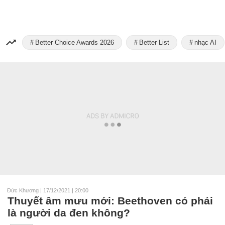
Better Choice Awards 2026
Better List
nhạc AI
Đức Khương
|
17/12/2021 | 20:00
Thuyết âm mưu mới: Beethoven có phải
là người da đen không?