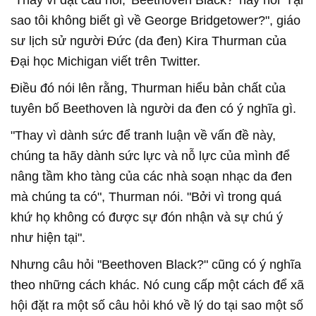
"Thay vì đặt câu hỏi, 'Beethoven Black?' hãy hỏi 'Tại
sao tôi không biết gì về George Bridgetower?", giáo
sư lịch sử người Đức (da đen) Kira Thurman của
Đại học Michigan viết trên Twitter.
Điều đó nói lên rằng, Thurman hiểu bản chất của
tuyên bố Beethoven là người da đen có ý nghĩa gì.
"Thay vì dành sức để tranh luận về vấn đề này,
chúng ta hãy dành sức lực và nỗ lực của mình để
nâng tầm kho tàng của các nhà soạn nhạc da đen
mà chúng ta có", Thurman nói. "Bởi vì trong quá
khứ họ không có được sự đón nhận và sự chú ý
như hiện tại".
Nhưng câu hỏi "Beethoven Black?" cũng có ý nghĩa
theo những cách khác. Nó cung cấp một cách để xã
hội đặt ra một số câu hỏi khó về lý do tại sao một số