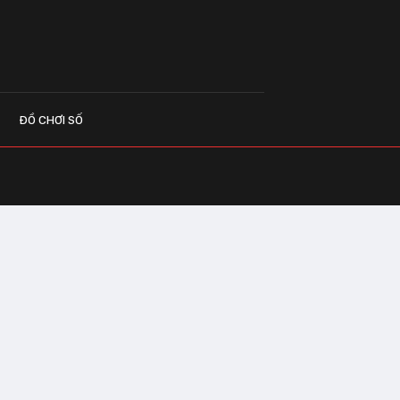
ĐỒ CHƠI SỐ
G CÁO
o.vn
 Center Building - Hapulico Complex, Số
, phường Thanh Xuân, thành phố Hà Nội