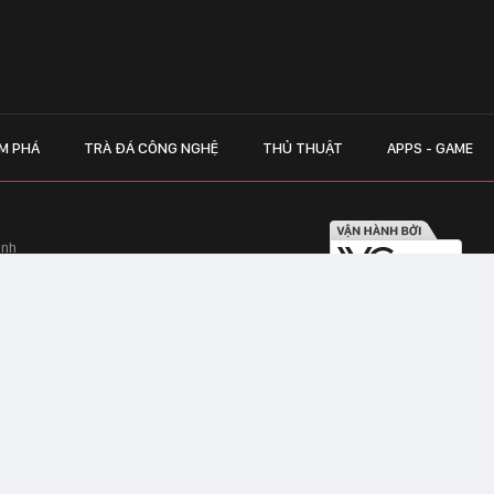
M PHÁ
TRÀ ĐÁ CÔNG NGHỆ
THỦ THUẬT
APPS - GAME
inh
Hapulico Complex, Số 01, phố Nguyễn
LIÊN HỆ QUẢN
 Văn Tần, Phường Xuân Hòa, TPHCM
Hotline hỗ trợ quảng cáo:
ico Complex, Số 01, phố Nguyễn Huy
Email:
giaitrixahoi@admicr
Hỗ trợ & CSKH: Admicro
 trên mạng số 460/GP-TTĐT do Sở Thông
Address: Tầng 20, Tòa nhà
01, phố Nguyễn Huy Tưởng