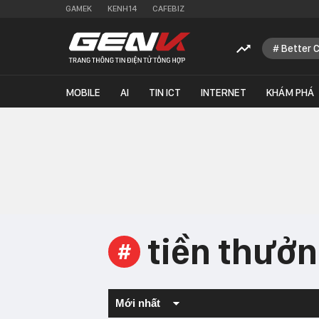
GAMEK
KENH14
CAFEBIZ
Better 
MOBILE
AI
TIN ICT
INTERNET
KHÁM PHÁ
tiền thưởn
#
Mới nhất