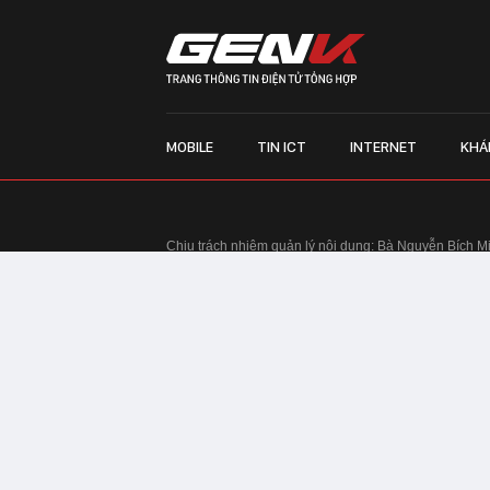
MOBILE
TIN ICT
INTERNET
KHÁ
Chịu trách nhiệm quản lý nội dung: Bà Nguyễn Bích M
TRỤ SỞ HÀ NỘI:
Tầng 22, Tòa nhà Center Building, 
Huy Tưởng, phường Thanh Xuân, thành phố Hà Nội
Điện thoại: 024 7309 5555.
Email:
info@genk.vn
VPĐD TẠI TP.HCM:
Tầng 4, Tòa nhà 123, số 127 Võ
© Copyright 2010 - 2026 - Công ty Cổ phần VCCorp
Tầng 17, 19, 20, 21 Toà nhà Center Building - Hapul
Tưởng, phường Thanh Xuân, thành phố Hà Nội
Giấy phép thiết lập trang thông tin điện tử tổng hợp
tin và Truyền thông Hà Nội cấp ngày 03/02/2016