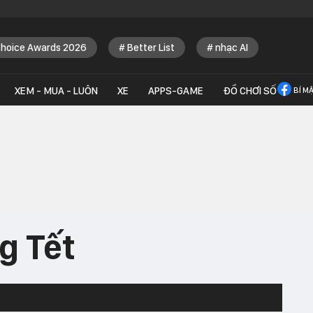
Choice Awards 2026
Better List
nhạc AI
XEM - MUA - LUÔN
XE
APPS-GAME
ĐỒ CHƠI SỐ
BÍ M
g Tết