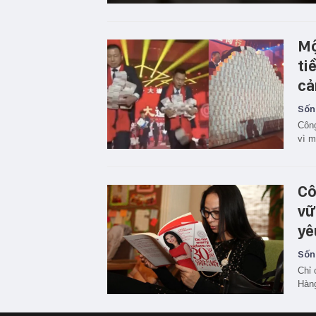
Mộ
ti
cả
Sốn
Công
vì m
Cô
vữ
yê
Sốn
Chỉ 
Hàng