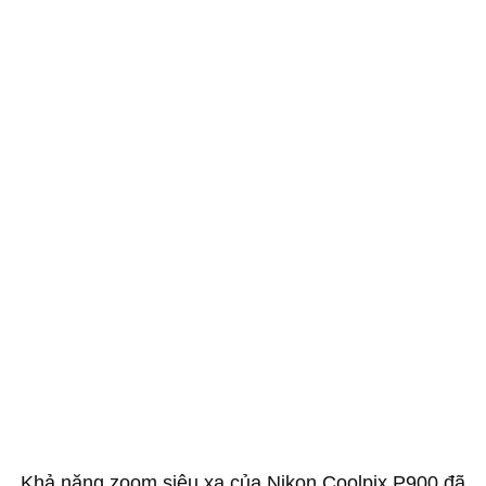
Khả năng zoom siêu xa của Nikon Coolpix P900 đã