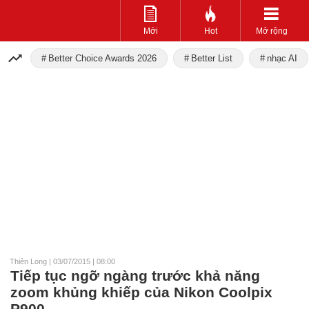
Mới
Hot
Mở rộng
Better Choice Awards 2026
Better List
nhạc AI
Thiên Long
|
03/07/2015 | 08:00
Tiếp tục ngỡ ngàng trước khả năng
zoom khủng khiếp của Nikon Coolpix
P900