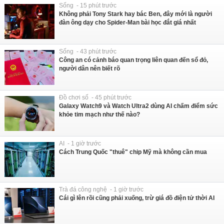
Sống - 15 phút trước
Không phải Tony Stark hay bác Ben, đây mới là người
đàn ông dạy cho Spider-Man bài học đắt giá nhất
Sống - 43 phút trước
Công an có cảnh báo quan trọng liên quan đến sổ đỏ,
người dân nên biết rõ
Đồ chơi số - 45 phút trước
Galaxy Watch9 và Watch Ultra2 dùng AI chấm điểm sức
khỏe tim mạch như thế nào?
AI - 1 giờ trước
Cách Trung Quốc "thuê" chip Mỹ mà không cần mua
Trà đá công nghệ - 1 giờ trước
Cái gì lên rồi cũng phải xuống, trừ giá đồ điện tử thời AI