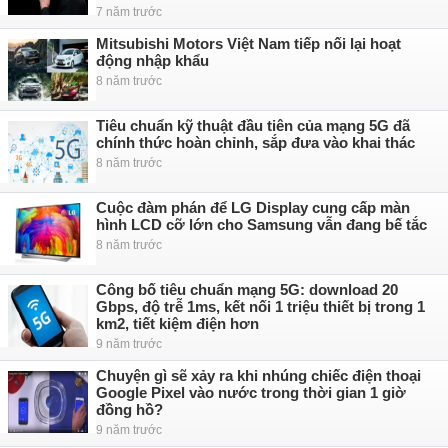
7 năm trước
Mitsubishi Motors Việt Nam tiếp nối lại hoạt
động nhập khẩu
8 năm trước
Tiêu chuẩn kỹ thuật đầu tiên của mạng 5G đã
chính thức hoàn chỉnh, sắp đưa vào khai thác
8 năm trước
Cuộc đàm phán để LG Display cung cấp màn
hình LCD cỡ lớn cho Samsung vẫn đang bế tắc
8 năm trước
Công bố tiêu chuẩn mạng 5G: download 20
Gbps, độ trễ 1ms, kết nối 1 triệu thiết bị trong 1
km2, tiết kiệm điện hơn
9 năm trước
Chuyện gì sẽ xảy ra khi nhúng chiếc điện thoại
Google Pixel vào nước trong thời gian 1 giờ
đồng hồ?
9 năm trước