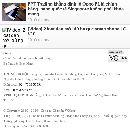
FPT Trading khẳng định lô Oppo F1 là chính
hãng, hàng quốc tế Singapore không phải khóa
mạng
10 năm trước
[Video] 2 loạt đạn mới đủ hạ gục smartphone LG
V10
10 năm trước
GenK
Chịu trách nhiệm quản lý nội dung:
Bà Nguyễn Bích Minh
TRỤ SỞ HÀ NỘI:
Tầng 22, Tòa nhà Center Building, Hapulico Complex, Số 01, phố
Nguyễn Huy Tưởng, phường Thanh Xuân, thành phố Hà Nội
Điện thoại:
024 7309 5555
.
Email:
info@genk.vn
VPĐD TẠI TP.HCM:
Tầng 4, Tòa nhà 123, số 127 Võ Văn Tần, Phường Xuân Hòa,
TPHCM
© Copyright 2010 - 2026 - Công ty Cổ phần VCCorp
Tầng 17, 19, 20, 21 Toà nhà Center Building - Hapulico Complex, Số 01, phố Nguyễn Huy
Tưởng, phường Thanh Xuân, thành phố Hà Nội
Hỗ trợ quảng cáo:
02473007108