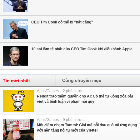
CEO Tim Cook có thể bị "hất cẳng"
10 sai lầm tệ nhất của CEO Tim Cook khi điều hành Apple
Cùng chuyên mục
Tin mới nhất
Apps/Games - 2 phút trước
Reddit trao thêm quyền cho AI: Có thể tự động xóa bài
viết và bình luận vi phạm nội quy
Apps/Games - 9 phút trước
Một điểm chạm Tammi: Giải mã nỗi đau quá tải ứng dụng
với nền tảng hội tụ mới của Viettel