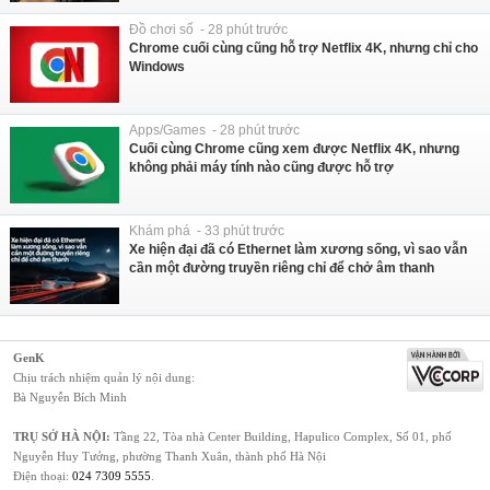
Đồ chơi số - 28 phút trước
Chrome cuối cùng cũng hỗ trợ Netflix 4K, nhưng chỉ cho
Windows
Apps/Games - 28 phút trước
Cuối cùng Chrome cũng xem được Netflix 4K, nhưng
không phải máy tính nào cũng được hỗ trợ
Khám phá - 33 phút trước
Xe hiện đại đã có Ethernet làm xương sống, vì sao vẫn
cần một đường truyền riêng chỉ để chở âm thanh
GenK
Chịu trách nhiệm quản lý nội dung:
Bà Nguyễn Bích Minh
TRỤ SỞ HÀ NỘI:
Tầng 22, Tòa nhà Center Building, Hapulico Complex, Số 01, phố
Nguyễn Huy Tưởng, phường Thanh Xuân, thành phố Hà Nội
Điện thoại:
024 7309 5555
.