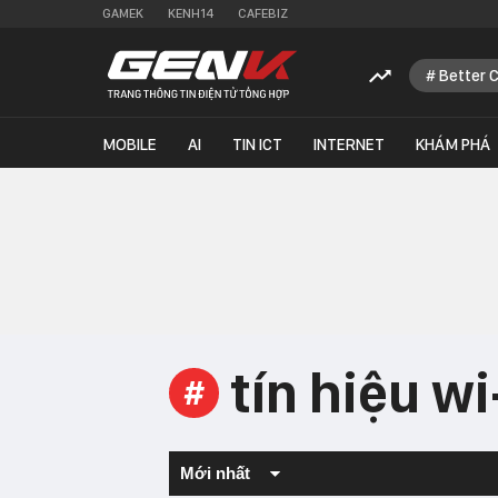
GAMEK
KENH14
CAFEBIZ
Better 
MOBILE
AI
TIN ICT
INTERNET
KHÁM PHÁ
tín hiệu wi
#
Mới nhất