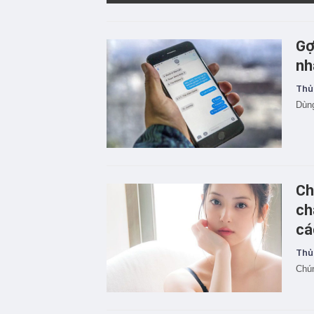
Gợ
nh
Thủ
Dùng
Ch
ch
cá
Thủ
Chún