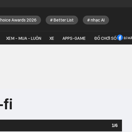
Choice Awards 2026
Better List
nhạc AI
XEM - MUA - LUÔN
XE
APPS-GAME
ĐỒ CHƠI SỐ
BÍ M
-fi
1
/
6