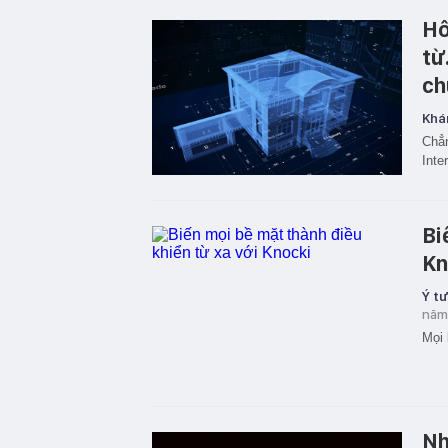
Hô
từ
ch
Khá
Chẳn
Inte
Bi
Kn
Ý t
năm
Mọi 
Nh