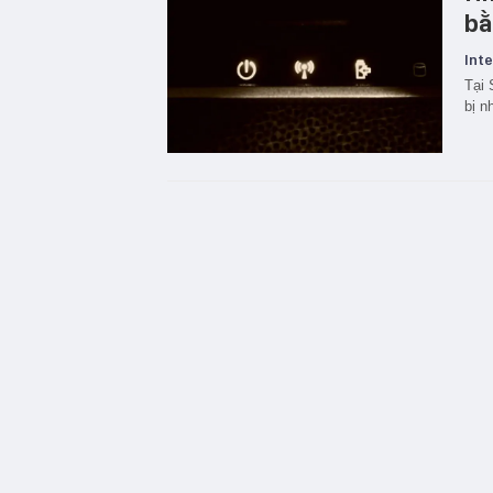
bằ
Inte
Tại 
bị n