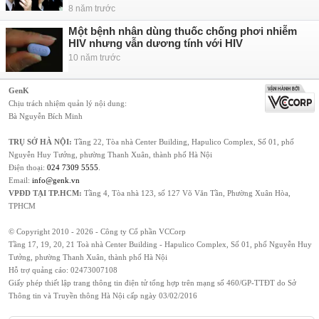
8 năm trước
Một bệnh nhân dùng thuốc chống phơi nhiễm
HIV nhưng vẫn dương tính với HIV
10 năm trước
GenK
Chịu trách nhiệm quản lý nội dung:
Bà Nguyễn Bích Minh
TRỤ SỞ HÀ NỘI:
Tầng 22, Tòa nhà Center Building, Hapulico Complex, Số 01, phố
Nguyễn Huy Tưởng, phường Thanh Xuân, thành phố Hà Nội
Điện thoại:
024 7309 5555
.
Email:
info@genk.vn
VPĐD TẠI TP.HCM:
Tầng 4, Tòa nhà 123, số 127 Võ Văn Tần, Phường Xuân Hòa,
TPHCM
© Copyright 2010 - 2026 - Công ty Cổ phần VCCorp
Tầng 17, 19, 20, 21 Toà nhà Center Building - Hapulico Complex, Số 01, phố Nguyễn Huy
Tưởng, phường Thanh Xuân, thành phố Hà Nội
Hỗ trợ quảng cáo:
02473007108
Giấy phép thiết lập trang thông tin điện tử tổng hợp trên mạng số 460/GP-TTĐT do Sở
Thông tin và Truyền thông Hà Nội cấp ngày 03/02/2016