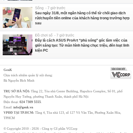
Sống - 7 giờ trước
Sau ngày 31/8, một ngân hàng có thể từ chối giao dịch
rút/chuyển tiền online của khách hàng trong trường hợp
sau
Đồ chơi số - 7 giờ trước
Đây là cách ASUS ProArt “phủ sóng” góc làm việc của
giới sáng tạo: Từ màn hình hàng chục triệu, đến loạt linh
kiện PC
GenK
Chịu trách nhiệm quản lý nội dung:
Bà Nguyễn Bích Minh
TRỤ SỞ HÀ NỘI:
Tầng 22, Tòa nhà Center Building, Hapulico Complex, Số 01, phố
Nguyễn Huy Tưởng, phường Thanh Xuân, thành phố Hà Nội
Điện thoại:
024 7309 5555
.
Email:
info@genk.vn
VPĐD TẠI TP.HCM:
Tầng 4, Tòa nhà 123, số 127 Võ Văn Tần, Phường Xuân Hòa,
TPHCM
© Copyright 2010 - 2026 - Công ty Cổ phần VCCorp