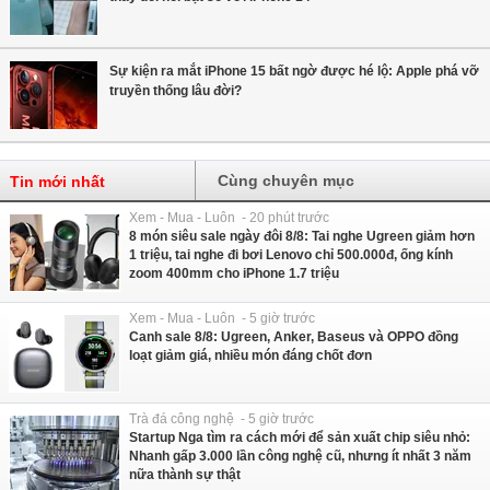
Sự kiện ra mắt iPhone 15 bất ngờ được hé lộ: Apple phá vỡ
truyền thống lâu đời?
Cùng chuyên mục
Tin mới nhất
Xem - Mua - Luôn - 20 phút trước
8 món siêu sale ngày đôi 8/8: Tai nghe Ugreen giảm hơn
1 triệu, tai nghe đi bơi Lenovo chỉ 500.000đ, ống kính
zoom 400mm cho iPhone 1.7 triệu
Xem - Mua - Luôn - 5 giờ trước
Canh sale 8/8: Ugreen, Anker, Baseus và OPPO đồng
loạt giảm giá, nhiều món đáng chốt đơn
Trà đá công nghệ - 5 giờ trước
Startup Nga tìm ra cách mới để sản xuất chip siêu nhỏ:
Nhanh gấp 3.000 lần công nghệ cũ, nhưng ít nhất 3 năm
nữa thành sự thật