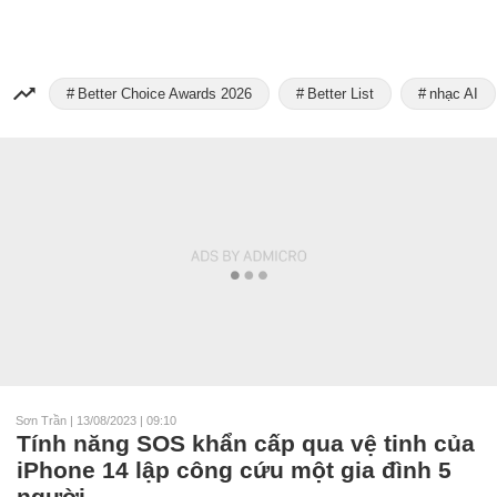
Better Choice Awards 2026
Better List
nhạc AI
Sơn Trần
|
13/08/2023 | 09:10
Tính năng SOS khẩn cấp qua vệ tinh của
iPhone 14 lập công cứu một gia đình 5
người