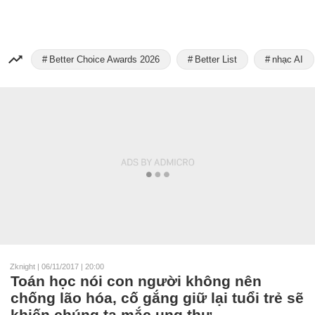
Better Choice Awards 2026
Better List
nhạc AI
Zknight
|
06/11/2017 | 20:00
Toán học nói con người không nên
chống lão hóa, cố gắng giữ lại tuổi trẻ sẽ
khiến chúng ta mắc ung thư