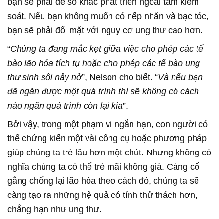
bạn sẽ phải để số khác phát triển ngoài tầm kiểm
soát. Nếu bạn không muốn có nếp nhăn và bạc tóc,
bạn sẽ phải đối mặt với nguy cơ ung thư cao hơn.
“
Chúng ta đang mắc kẹt giữa việc cho phép các tế
bào lão hóa tích tụ hoặc cho phép các tế bào ung
thư sinh sôi nảy nở
”, Nelson cho biết. “
Và nếu bạn
đã ngăn được một quá trình thì sẽ không có cách
nào ngăn quá trình còn lại kia
”.
Bởi vậy, trong một phạm vi ngắn hạn, con người có
thể chứng kiến một vài công cụ hoặc phương pháp
giúp chúng ta trẻ lâu hơn một chút. Nhưng không có
nghĩa chúng ta có thể trẻ mãi không già. Càng cố
gắng chống lại lão hóa theo cách đó, chúng ta sẽ
càng tạo ra những hệ quả có tính thử thách hơn,
chẳng hạn như ung thư.