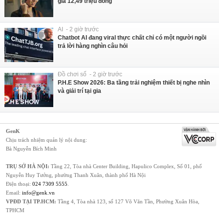
giá 12,49 triệu đồng
AI - 2 giờ trước
Chatbot AI đang viral thực chất chỉ có một người ngồi
trả lời hàng nghìn câu hỏi
Đồ chơi số - 2 giờ trước
P.H.E Show 2026: Ba tầng trải nghiệm thiết bị nghe nhìn
và giải trí tại gia
GenK
Chịu trách nhiệm quản lý nội dung:
Bà Nguyễn Bích Minh
TRỤ SỞ HÀ NỘI:
Tầng 22, Tòa nhà Center Building, Hapulico Complex, Số 01, phố
Nguyễn Huy Tưởng, phường Thanh Xuân, thành phố Hà Nội
Điện thoại:
024 7309 5555
.
Email:
info@genk.vn
VPĐD TẠI TP.HCM:
Tầng 4, Tòa nhà 123, số 127 Võ Văn Tần, Phường Xuân Hòa,
TPHCM