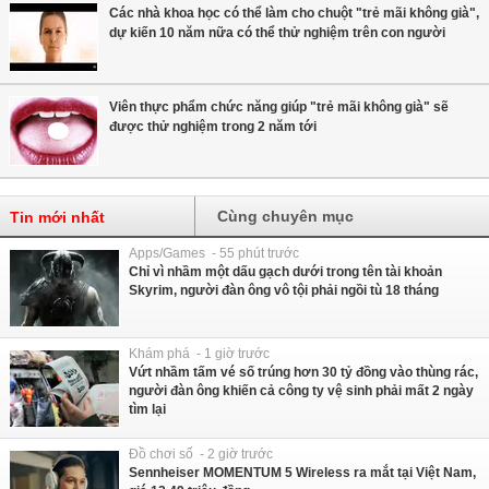
Các nhà khoa học có thể làm cho chuột "trẻ mãi không già",
dự kiến 10 năm nữa có thể thử nghiệm trên con người
Viên thực phẩm chức năng giúp "trẻ mãi không già" sẽ
được thử nghiệm trong 2 năm tới
Cùng chuyên mục
Tin mới nhất
Apps/Games - 55 phút trước
Chỉ vì nhầm một dấu gạch dưới trong tên tài khoản
Skyrim, người đàn ông vô tội phải ngồi tù 18 tháng
Khám phá - 1 giờ trước
Vứt nhầm tấm vé số trúng hơn 30 tỷ đồng vào thùng rác,
người đàn ông khiến cả công ty vệ sinh phải mất 2 ngày
tìm lại
Đồ chơi số - 2 giờ trước
Sennheiser MOMENTUM 5 Wireless ra mắt tại Việt Nam,