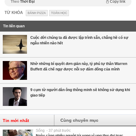
Theo
Thời Đại
Copy link
TỪ KHÓA
BÁNH PIZZA
TOÁN HỌC
Tin liên quan
Cuộc đời chúng ta đã được lập trình sẵn, chẳng hề có sự
ngẫu nhiên nào hết
Nhờ những bí quyết đơn giản này, tỷ phú tự thân Warren
Buffett đã chế ngự được nỗi sợ đám đông của mình
9 cụm từ người đàn ông thông minh sẽ không sử dụng khi
giao tiếp
Cùng chuyên mục
Tin mới nhất
Sống - 37 phút trước
Ngày càng nhiều người tử vong vì ung thư đại trực