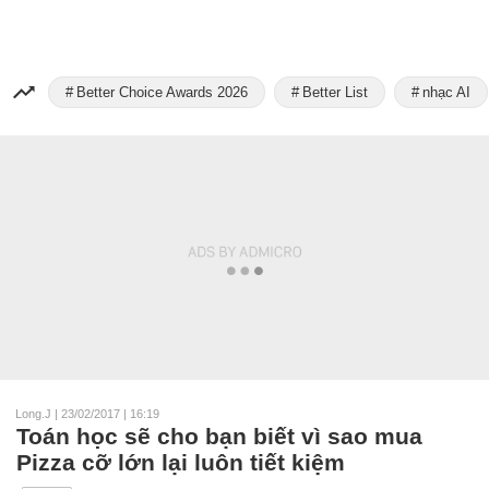
Better Choice Awards 2026
Better List
nhạc AI
Long.J
|
23/02/2017 | 16:19
Toán học sẽ cho bạn biết vì sao mua
Pizza cỡ lớn lại luôn tiết kiệm