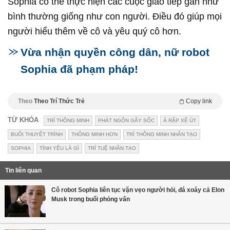
Sophia có thể thực hiện các cuộc giao tiếp gần như
bình thường giống như con người. Điều đó giúp mọi
người hiểu thêm về cô và yêu quý cô hơn.
Vừa nhận quyền công dân, nữ robot
Sophia đã phạm pháp!
Theo
Theo Trí Thức Trẻ
Copy link
TỪ KHÓA
TRÍ THÔNG MINH
PHÁT NGÔN GÂY SỐC
Ả RẬP XÊ ÚT
BUỔI THUYẾT TRÌNH
THÔNG MINH HƠN
TRÍ THÔNG MINH NHÂN TẠO
SOPHIA
TÌNH YÊU LÀ GÌ
TRÍ TUỆ NHÂN TẠO
Tin liên quan
Cô robot Sophia liên tục vặn vẹo người hỏi, đá xoáy cả Elon
Musk trong buổi phỏng vấn