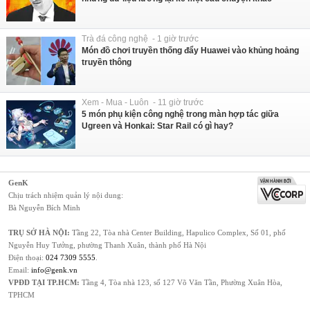
Trà đá công nghệ - 1 giờ trước
Món đồ chơi truyền thống đẩy Huawei vào khủng hoảng
truyền thông
Xem - Mua - Luôn - 11 giờ trước
5 món phụ kiện công nghệ trong màn hợp tác giữa
Ugreen và Honkai: Star Rail có gì hay?
GenK
Chịu trách nhiệm quản lý nội dung:
Bà Nguyễn Bích Minh
TRỤ SỞ HÀ NỘI:
Tầng 22, Tòa nhà Center Building, Hapulico Complex, Số 01, phố
Nguyễn Huy Tưởng, phường Thanh Xuân, thành phố Hà Nội
Điện thoại:
024 7309 5555
.
Email:
info@genk.vn
VPĐD TẠI TP.HCM:
Tầng 4, Tòa nhà 123, số 127 Võ Văn Tần, Phường Xuân Hòa,
TPHCM