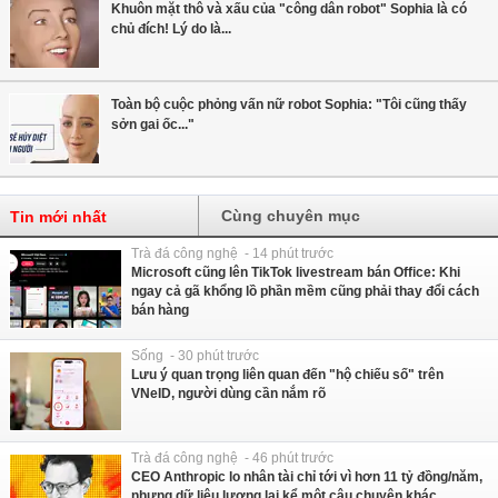
Khuôn mặt thô và xấu của "công dân robot" Sophia là có
chủ đích! Lý do là...
Toàn bộ cuộc phỏng vấn nữ robot Sophia: "Tôi cũng thấy
sởn gai ốc..."
Cùng chuyên mục
Tin mới nhất
Trà đá công nghệ - 14 phút trước
Microsoft cũng lên TikTok livestream bán Office: Khi
ngay cả gã khổng lồ phần mềm cũng phải thay đổi cách
bán hàng
Sống - 30 phút trước
Lưu ý quan trọng liên quan đến "hộ chiếu số" trên
VNeID, người dùng cần nắm rõ
Trà đá công nghệ - 46 phút trước
CEO Anthropic lo nhân tài chỉ tới vì hơn 11 tỷ đồng/năm,
nhưng dữ liệu lương lại kể một câu chuyện khác