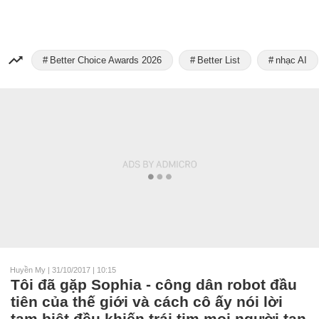
Better Choice Awards 2026
Better List
nhạc AI
Huyền My
|
31/10/2017 | 10:15
Tôi đã gặp Sophia - công dân robot đầu
tiên của thế giới và cách cô ấy nói lời
tạm biệt đều khiến trái tim mọi người tan