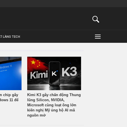
ẬT LÀNG TECH
n chip gây
Kimi K3 gây chấn động Thung
ndows 11 để
lũng Silicon, NVIDIA,
Microsoft cùng loạt ông lớn
kiến nghị Mỹ ủng hộ AI mã
nguồn mở