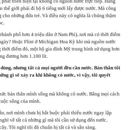
 phát triển hiện tại không có nguồn nước trực tiếp. Hàng
ên thế giới phải đi bộ 6 tiếng mới lấy được nước. Mà công
 cho những đứa trẻ. Và điều này có nghĩa là chúng thậm
ọc.
thành phố hơn 4 triệu dân ở Nam Phi), nơi mà có thời điểm
 ngày? Hoặc Flint ở Michigan Hoa Kỳ khi mà nguồn nước
g thời điểm đó, một hộ gia đình Mỹ trung bình sử dụng hơn
ng đương hơn 1.100 lít.
dùng, nhưng tất cả mọi người đều cần nước. Bản thân tôi
ng gì sẽ xảy ra khi không có nước, vì vậy, tôi quyết
h thức bản thân mình sống mà không có nước. Bằng mọi cách
 cuộc sống của mình.
n, nơi mình chưa bị bắt buộc phải thiếu nước ngay lập
y nghĩ về tất cả những gì mà tôi cần sử dụng đến nước.
cây. Tôi nghĩ tôi đã chuẩn bị tất cả và sẵn sàng.