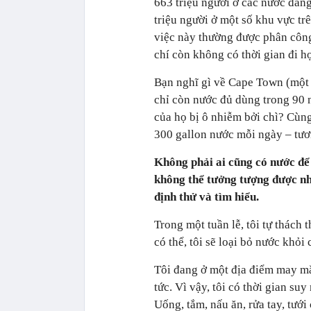
663 triệu người ở các nước đang
triệu người ở một số khu vực tr
việc này thường được phân công
chí còn không có thời gian đi h
Bạn nghĩ gì về Cape Town (một 
chỉ còn nước đủ dùng trong 90
của họ bị ô nhiễm bởi chì? Cùn
300 gallon nước mỗi ngày – tươ
Không phải ai cũng có nước để 
không thể tưởng tượng được nhữ
định thử và tìm hiểu.
Trong một tuần lễ, tôi tự thác
có thể, tôi sẽ loại bỏ nước khỏi
Tôi đang ở một địa điểm may mắ
tức. Vì vậy, tôi có thời gian su
Uống, tắm, nấu ăn, rửa tay, tưới 