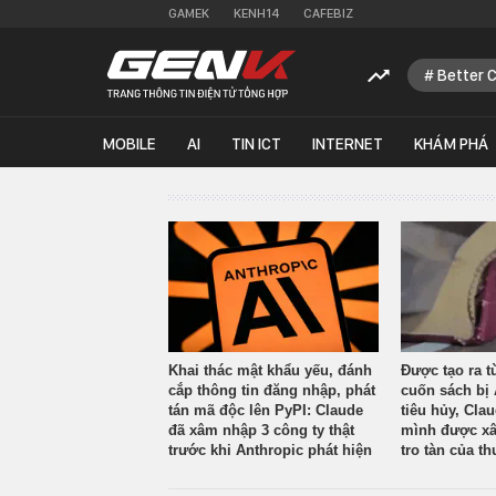
GAMEK
KENH14
CAFEBIZ
Better 
MOBILE
AI
TIN ICT
INTERNET
KHÁM PHÁ
Khai thác mật khẩu yếu, đánh
Được tạo ra t
cắp thông tin đăng nhập, phát
cuốn sách bị 
tán mã độc lên PyPI: Claude
tiêu hủy, Cla
đã xâm nhập 3 công ty thật
mình được xâ
trước khi Anthropic phát hiện
tro tàn của th