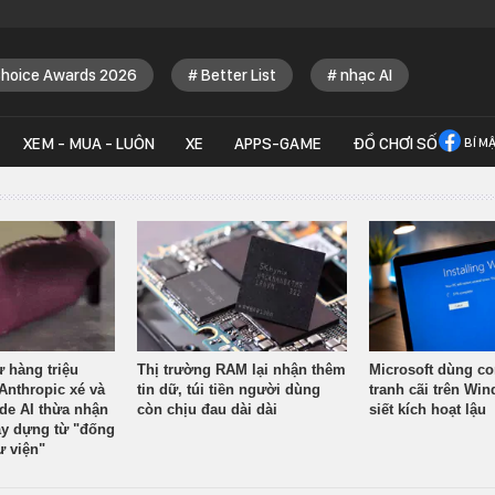
Choice Awards 2026
Better List
nhạc AI
XEM - MUA - LUÔN
XE
APPS-GAME
ĐỒ CHƠI SỐ
BÍ M
ừ hàng triệu
Thị trường RAM lại nhận thêm
Microsoft dùng co
Anthropic xé và
tin dữ, túi tiền người dùng
tranh cãi trên Wi
ude AI thừa nhận
còn chịu đau dài dài
siết kích hoạt lậu
y dựng từ "đống
ư viện"