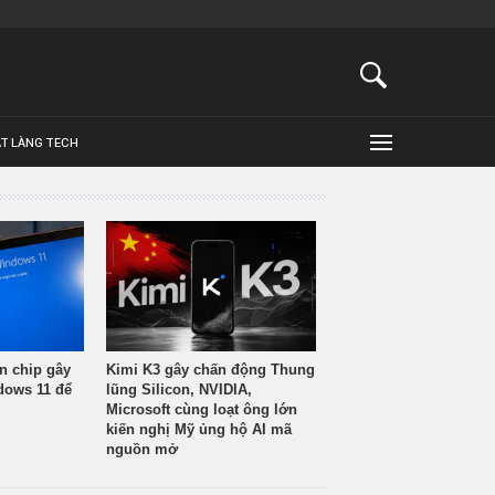
ẬT LÀNG TECH
n chip gây
Kimi K3 gây chấn động Thung
ndows 11 để
lũng Silicon, NVIDIA,
Microsoft cùng loạt ông lớn
kiến nghị Mỹ ủng hộ AI mã
nguồn mở