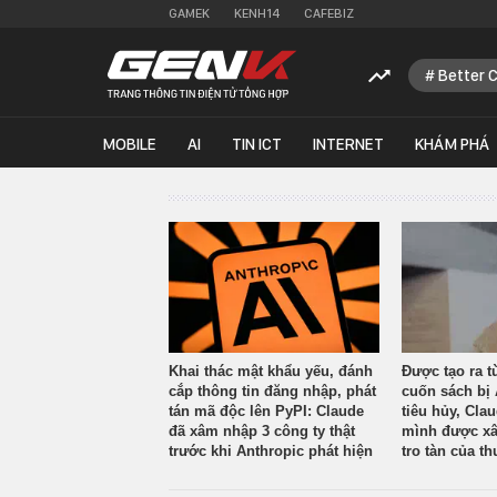
GAMEK
KENH14
CAFEBIZ
Better 
MOBILE
AI
TIN ICT
INTERNET
KHÁM PHÁ
Khai thác mật khẩu yếu, đánh
Được tạo ra t
cắp thông tin đăng nhập, phát
cuốn sách bị 
tán mã độc lên PyPI: Claude
tiêu hủy, Cla
đã xâm nhập 3 công ty thật
mình được xâ
trước khi Anthropic phát hiện
tro tàn của th