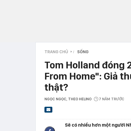
TRANG CHỦ
SỐNG
›
Tom Holland đóng 2
From Home": Giả th
thật?
NGỌC NGỌC
, THEO HELINO
7 NĂM TRƯỚC
Sẽ có nhiều hơn một người N