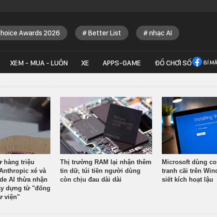
Choice Awards 2026
Better List
nhạc AI
XEM - MUA - LUÔN
XE
APPS-GAME
ĐỒ CHƠI SỐ
BÍ M
ừ hàng triệu
Thị trường RAM lại nhận thêm
Microsoft dùng co
Anthropic xé và
tin dữ, túi tiền người dùng
tranh cãi trên Wi
ude AI thừa nhận
còn chịu đau dài dài
siết kích hoạt lậu
y dựng từ "đống
ư viện"