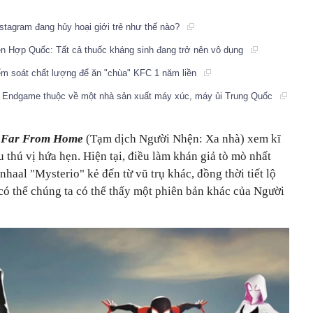
stagram đang hủy hoại giới trẻ như thế nào?
iên Hợp Quốc: Tất cả thuốc kháng sinh đang trở nên vô dụng
ểm soát chất lượng để ăn "chùa" KFC 1 năm liền
g Endgame thuộc về một nhà sản xuất máy xúc, máy ủi Trung Quốc
: Far From Home
(Tạm dịch Người Nhện: Xa nhà) xem kĩ
u thú vị hứa hẹn. Hiện tại, điều làm khán giả tò mò nhất
nhaal "Mysterio" kẻ đến từ vũ trụ khác, đồng thời tiết lộ
có thể chúng ta có thể thấy một phiên bản khác của Người