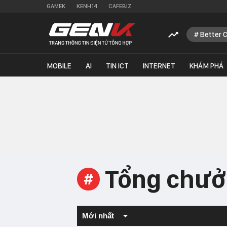
GAMEK
KENH14
CAFEBIZ
Better 
MOBILE
AI
TIN ICT
INTERNET
KHÁM PHÁ
Tổng chưở
#
Mới nhất