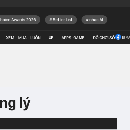
Choice Awards 2026
Better List
nhạc AI
XEM - MUA - LUÔN
XE
APPS-GAME
ĐỒ CHƠI SỐ
BÍ M
ng lý