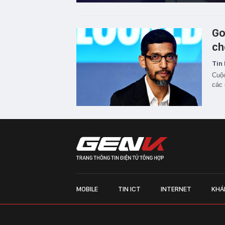
Go
ch
Tin 
Cuộc
các 
MOBILE
TIN ICT
INTERNET
KHÁ