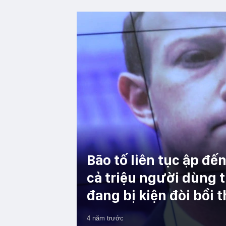
Bão tố liên tục ập đế
cả triệu người dùng 
đang bị kiện đòi bồi
4 năm trước