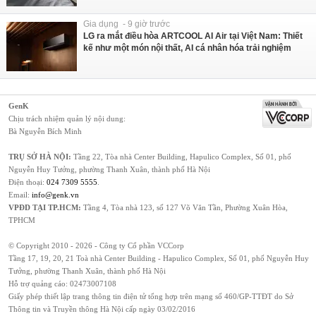
Gia dụng - 9 giờ trước
LG ra mắt điều hòa ARTCOOL AI Air tại Việt Nam: Thiết
kế như một món nội thất, AI cá nhân hóa trải nghiệm
GenK
Chịu trách nhiệm quản lý nội dung:
Bà Nguyễn Bích Minh
TRỤ SỞ HÀ NỘI:
Tầng 22, Tòa nhà Center Building, Hapulico Complex, Số 01, phố
Nguyễn Huy Tưởng, phường Thanh Xuân, thành phố Hà Nội
Điện thoại:
024 7309 5555
.
Email:
info@genk.vn
VPĐD TẠI TP.HCM:
Tầng 4, Tòa nhà 123, số 127 Võ Văn Tần, Phường Xuân Hòa,
TPHCM
© Copyright 2010 - 2026 - Công ty Cổ phần VCCorp
Tầng 17, 19, 20, 21 Toà nhà Center Building - Hapulico Complex, Số 01, phố Nguyễn Huy
Tưởng, phường Thanh Xuân, thành phố Hà Nội
Hỗ trợ quảng cáo:
02473007108
Giấy phép thiết lập trang thông tin điện tử tổng hợp trên mạng số 460/GP-TTĐT do Sở
Thông tin và Truyền thông Hà Nội cấp ngày 03/02/2016