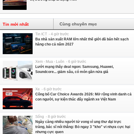
Cùng chuyên mục
Tin mới nhất
Tin ICT - 4 giờ trước
Ba nhà sản xuất RAM lớn nhất thế giới đã bán hết sạch
hàng cho cả năm 2027
Xem - Mua - Luôn - 6 giờ trước
Lướt mạng thấy deal ngon: Samsung, Huawei,
Soundcore... giảm sâu, có món gần nửa giá
Xe - 6 giờ trước
Công bố Car Choice Awards 2026: Mở rộng vinh danh cả
con người, sự kiện thúc đẩy ngành xe Việt Nam
Sống - 8 giờ trước
Ngày càng nhiều người tử vong vì ung thư đại trực
tràng, bác sĩ nói thẳng: Bỏ ngay 3 "kho" vi nhựa cực hại
nhưng cực quen