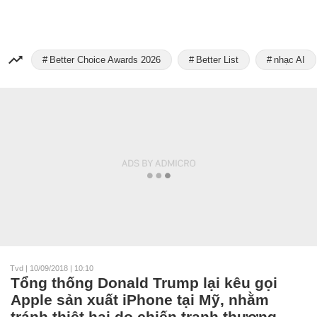
Better Choice Awards 2026
Better List
nhạc AI
Tvd
|
10/09/2018 | 10:10
Tổng thống Donald Trump lại kêu gọi
Apple sản xuất iPhone tại Mỹ, nhằm
tránh thiệt hại do chiến tranh thương