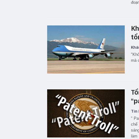
đoạn
Kh
tổ
Khá
"Khô
mà c
Tổ
"p
Tin 
" Pa
chế 
sáng
làm 