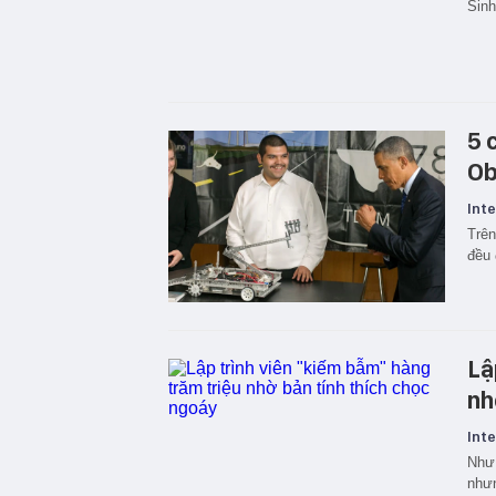
Sinh
5 
Ob
Inte
Trên
đều 
Lậ
nh
Inte
Như 
nhưn