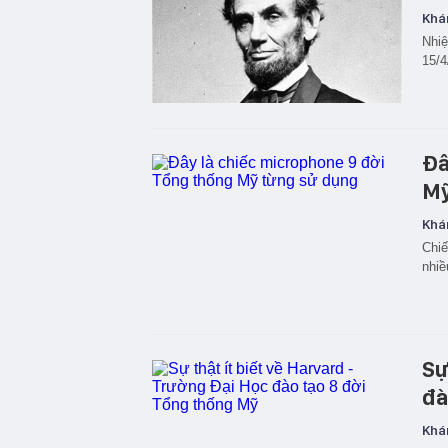
Khá
Nhiệ
15/4
Đâ
Mỹ
Khá
Chiế
nhiề
Sự
đà
Khá