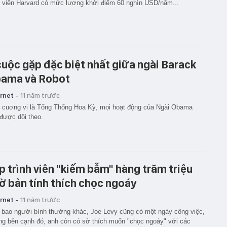
 viên Harvard có mức lương khởi điểm 60 nghìn USD/năm...
cuộc gặp đặc biệt nhất giữa ngài Barack
ama và Robot
rnet -
11 năm trước
 cuơng vị là Tổng Thống Hoa Kỳ, mọi hoạt động của Ngài Obama
được dõi theo.
p trình viên "kiếm bẫm" hàng trăm triệu
ờ bản tính thích chọc ngoáy
rnet -
11 năm trước
bao người bình thường khác, Joe Levy cũng có một ngày công việc,
g bên cạnh đó, anh còn có sở thích muốn "chọc ngoáy" với các