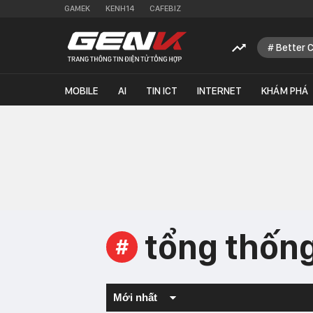
GAMEK
KENH14
CAFEBIZ
Better 
MOBILE
AI
TIN ICT
INTERNET
KHÁM PHÁ
tổng thống
#
Mới nhất