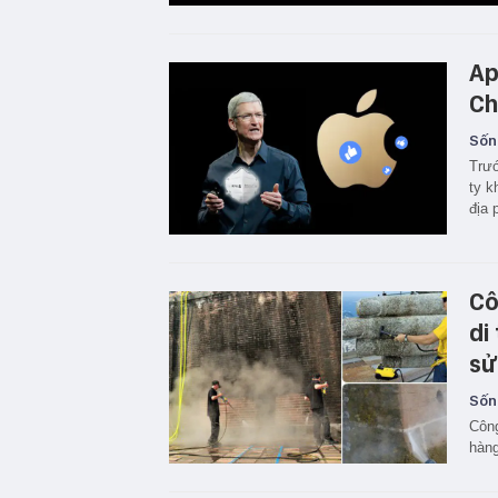
Ap
Ch
Sốn
Trướ
ty k
địa 
Cô
di
sử
Sốn
Công
hàng