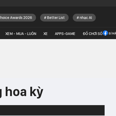
Choice Awards 2026
Better List
nhạc AI
XEM - MUA - LUÔN
XE
APPS-GAME
ĐỒ CHƠI SỐ
BÍ M
 hoa kỳ