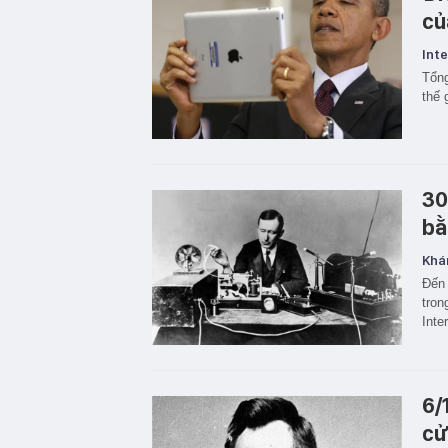
củ
Inte
Tổng
thế 
30
bằ
Khá
Đến 
tron
Inte
6/
cử