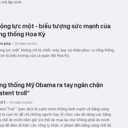
 mã lập trình.
ông lực một - biểu tượng sức mạnh của
ng thống Hoa Kỳ
m phá -
13 năm trước
ng lực một" không chỉ là chiếc máy bay cá nhân phục vụ tổng thống,
òn là biểu tượng của cả quân đội Hoa Kỳ.
ng thống Mỹ Obama ra tay ngăn chặn
atent troll"
ICT -
13 năm trước
tent Troll " (tạm dịch là cạnh tranh không lành mạnh về bằng sáng
) là cụm từ để chỉ những người hay tổ chức nào đó dùng các bằng
 chế do mình nắm giữ (có thể do mua lại chứ không phải do mình
ra) để đem đi kiện các công ty khác vi phạm đến bằng sáng chế đó