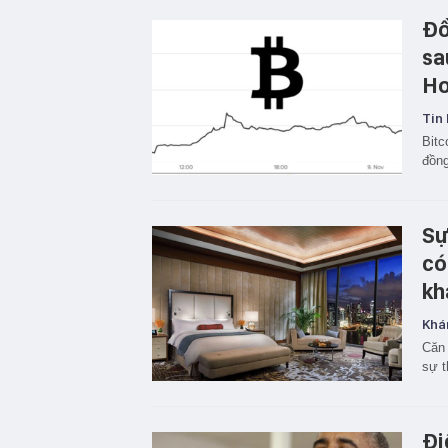
Đồ
sa
Ho
Tin 
Bitc
đồng
Sự
có
kh
Khá
Căn 
sự t
Đi