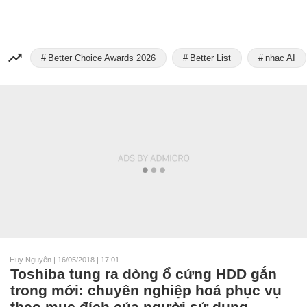
Better Choice Awards 2026
Better List
nhạc AI
Huy Nguyễn
|
16/05/2018 | 17:01
Toshiba tung ra dòng ổ cứng HDD gắn
trong mới: chuyên nghiệp hoá phục vụ
theo mục đích của người sử dụng