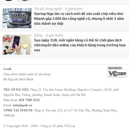
Trà đá công nghệ - 8 giờ trước
Startup Nga tìm ra cách mới để sản xuất chip siêu nhỏ:
Nhanh gấp 3.000 lần công nghệ cũ, nhưng ít nhất 3 năm
nữa thành sự thật
Sống - 9 giờ trước
Sau ngày 31/8, một ngân hàng có thể từ chối giao dịch
rút/chuyển tiền online của khách hàng trong trường hợp
sau
GenK
Chịu trách nhiệm quản lý nội dung:
Bà Nguyễn Bích Minh
TRỤ SỞ HÀ NỘI:
Tầng 22, Tòa nhà Center Building, Hapulico Complex, Số 01, phố
Nguyễn Huy Tưởng, phường Thanh Xuân, thành phố Hà Nội
Điện thoại:
024 7309 5555
.
Email:
info@genk.vn
VPĐD TẠI TP.HCM:
Tầng 4, Tòa nhà 123, số 127 Võ Văn Tần, Phường Xuân Hòa,
TPHCM
© Copyright 2010 - 2026 - Công ty Cổ phần VCCorp