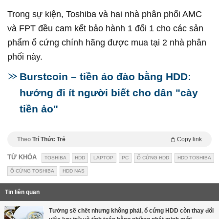
Trong sự kiện, Toshiba và hai nhà phân phối AMC
và FPT đều cam kết bảo hành 1 đổi 1 cho các sản
phẩm ổ cứng chính hãng được mua tại 2 nhà phân
phối này.
Burstcoin – tiền ảo đào bằng HDD:
hướng đi ít người biết cho dân "cày
tiền ảo"
Theo
Trí Thức Trẻ
Copy link
TỪ KHÓA
TOSHIBA
HDD
LAPTOP
PC
Ổ CỨNG HDD
HDD TOSHIBA
Ổ CỨNG TOSHIBA
HDD NAS
Tin liên quan
Tưởng sẽ chết nhưng không phải, ổ cứng HDD còn thay đổi