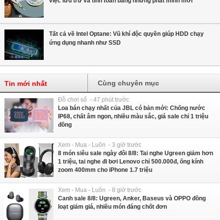
việc lưu trữ và tính toán bằng những phát minh mới
Tất cả về Intel Optane: Vũ khí độc quyền giúp HDD chạy
ứng dụng nhanh như SSD
Cùng chuyên mục
Tin mới nhất
Đồ chơi số - 47 phút trước
Loa bán chạy nhất của JBL có bản mới: Chống nước
IP68, chất âm ngon, nhiều màu sắc, giá sale chỉ 1 triệu
đồng
Xem - Mua - Luôn - 3 giờ trước
8 món siêu sale ngày đôi 8/8: Tai nghe Ugreen giảm hơn
1 triệu, tai nghe đi bơi Lenovo chỉ 500.000đ, ống kính
zoom 400mm cho iPhone 1.7 triệu
Xem - Mua - Luôn - 8 giờ trước
Canh sale 8/8: Ugreen, Anker, Baseus và OPPO đồng
loạt giảm giá, nhiều món đáng chốt đơn