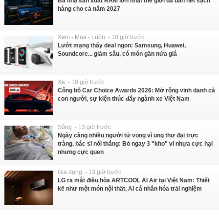
Ba nhà sản xuất RAM lớn nhất thế giới đã bán hết sạch
hàng cho cả năm 2027
Xem - Mua - Luôn - 10 giờ trước
Lướt mạng thấy deal ngon: Samsung, Huawei,
Soundcore... giảm sâu, có món gần nửa giá
Xe - 10 giờ trước
Công bố Car Choice Awards 2026: Mở rộng vinh danh cả
con người, sự kiện thúc đẩy ngành xe Việt Nam
Sống - 13 giờ trước
Ngày càng nhiều người tử vong vì ung thư đại trực
tràng, bác sĩ nói thẳng: Bỏ ngay 3 "kho" vi nhựa cực hại
nhưng cực quen
Gia dụng - 13 giờ trước
LG ra mắt điều hòa ARTCOOL AI Air tại Việt Nam: Thiết
kế như một món nội thất, AI cá nhân hóa trải nghiệm