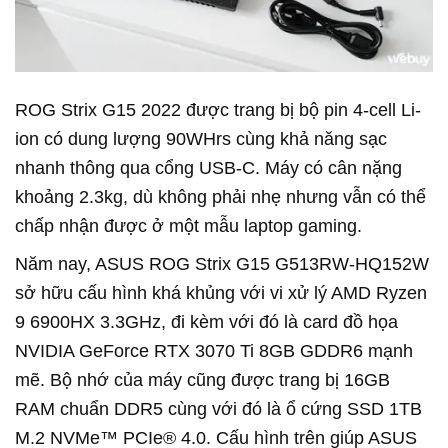
ROG Strix G15 2022 được trang bị bộ pin 4-cell Li-
ion có dung lượng 90WHrs cùng khả năng sạc
nhanh thông qua cổng USB-C. Máy có cân nặng
khoảng 2.3kg, dù không phải nhẹ nhưng vẫn có thể
chấp nhận được ở một mẫu laptop gaming.
Năm nay, ASUS ROG Strix G15 G513RW-HQ152W
sở hữu cấu hình khá khủng với vi xử lý AMD Ryzen
9 6900HX 3.3GHz, đi kèm với đó là card đồ họa
NVIDIA GeForce RTX 3070 Ti 8GB GDDR6 mạnh
mẽ. Bộ nhớ của máy cũng được trang bị 16GB
RAM chuẩn DDR5 cùng với đó là ổ cứng SSD 1TB
M.2 NVMe™ PCIe® 4.0. Cấu hình trên giúp ASUS