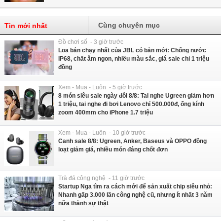
Cùng chuyên mục
Tin mới nhất
Đồ chơi số - 3 giờ trước
Loa bán chạy nhất của JBL có bản mới: Chống nước
IP68, chất âm ngon, nhiều màu sắc, giá sale chỉ 1 triệu
đồng
Xem - Mua - Luôn - 5 giờ trước
8 món siêu sale ngày đôi 8/8: Tai nghe Ugreen giảm hơn
1 triệu, tai nghe đi bơi Lenovo chỉ 500.000đ, ống kính
zoom 400mm cho iPhone 1.7 triệu
Xem - Mua - Luôn - 10 giờ trước
Canh sale 8/8: Ugreen, Anker, Baseus và OPPO đồng
loạt giảm giá, nhiều món đáng chốt đơn
Trà đá công nghệ - 11 giờ trước
Startup Nga tìm ra cách mới để sản xuất chip siêu nhỏ:
Nhanh gấp 3.000 lần công nghệ cũ, nhưng ít nhất 3 năm
nữa thành sự thật