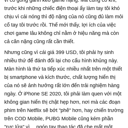
trước khi những chiếc điện thoại ấy làm tay tôi khó
chịu vì cái nóng thì độ nặng của nó cũng đủ làm mỏi
cổ tay tôi trước rồi. Thế mới thấy, lợi ích của việc
chơi game lâu không chỉ nằm ở hiệu năng mà còn
cả cân nặng cũng rất cần thiết.
Nhưng cũng vì cái giá 399 USD, tôi phải hy sinh
nhiều thứ để đánh đổi lại cho cấu hình khủng này.
Màn hình là thứ ta tiếp xúc nhiều nhất trên một thiết
bị smartphone và kích thước, chất lượng hiển thị
của nó sẽ ảnh hưởng rất lớn đến trải nghiệm hàng
ngày. Ở iPhone SE 2020, tôi phải làm quen với một
không gian hiển thị chật hẹp hơn, nơi mà các đoạn
phim trên Netflix sẽ bớt "phê" hơn, hay chiến trường
trên COD Mobile, PUBG Mobile cũng kém phần
"rực lửa" vì… ngón tay thao tác đã che mất một