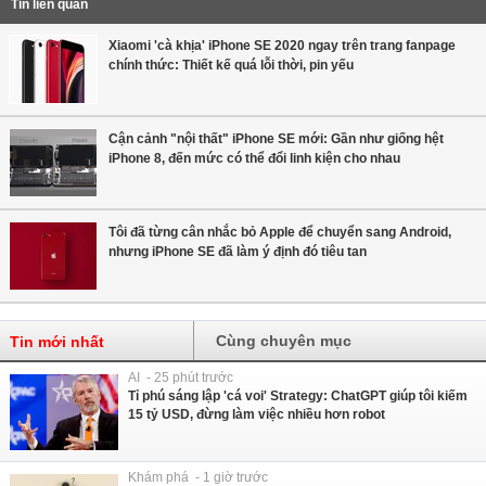
Tin liên quan
Xiaomi 'cà khịa' iPhone SE 2020 ngay trên trang fanpage
chính thức: Thiết kế quá lỗi thời, pin yếu
Cận cảnh "nội thất" iPhone SE mới: Gần như giống hệt
iPhone 8, đến mức có thể đổi linh kiện cho nhau
Tôi đã từng cân nhắc bỏ Apple để chuyển sang Android,
nhưng iPhone SE đã làm ý định đó tiêu tan
Cùng chuyên mục
Tin mới nhất
AI - 25 phút trước
Tỉ phú sáng lập 'cá voi' Strategy: ChatGPT giúp tôi kiếm
15 tỷ USD, đừng làm việc nhiều hơn robot
Khám phá - 1 giờ trước