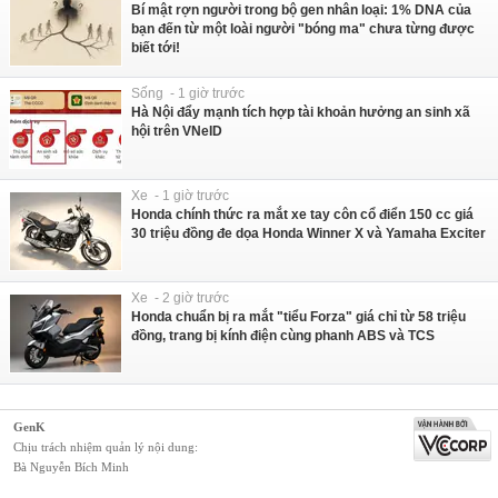
Bí mật rợn người trong bộ gen nhân loại: 1% DNA của
bạn đến từ một loài người "bóng ma" chưa từng được
biết tới!
Sống - 1 giờ trước
Hà Nội đẩy mạnh tích hợp tài khoản hưởng an sinh xã
hội trên VNeID
Xe - 1 giờ trước
Honda chính thức ra mắt xe tay côn cổ điển 150 cc giá
30 triệu đồng đe dọa Honda Winner X và Yamaha Exciter
Xe - 2 giờ trước
Honda chuẩn bị ra mắt "tiểu Forza" giá chỉ từ 58 triệu
đồng, trang bị kính điện cùng phanh ABS và TCS
GenK
Chịu trách nhiệm quản lý nội dung:
Bà Nguyễn Bích Minh