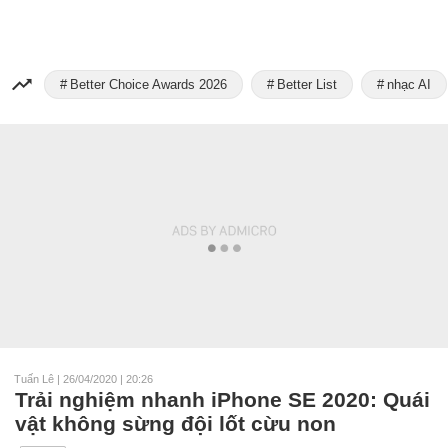
Better Choice Awards 2026
Better List
nhạc AI
Tuấn Lê
|
26/04/2020 | 20:26
Trải nghiệm nhanh iPhone SE 2020: Quái
vật không sừng đội lốt cừu non