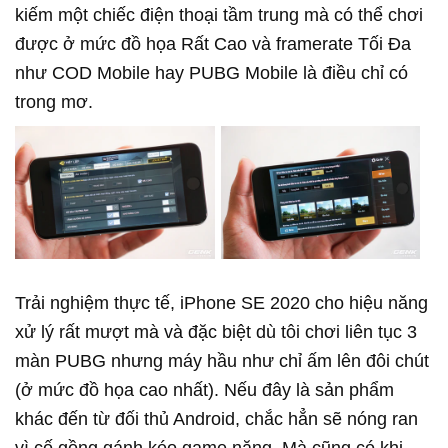
kiếm một chiếc điện thoại tầm trung mà có thể chơi
được ở mức đồ họa Rất Cao và framerate Tối Đa
như COD Mobile hay PUBG Mobile là điều chỉ có
trong mơ.
Trải nghiệm thực tế, iPhone SE 2020 cho hiệu năng
xử lý rất mượt mà và đặc biệt dù tôi chơi liên tục 3
màn PUBG nhưng máy hầu như chỉ ấm lên đôi chút
(ở mức đồ họa cao nhất). Nếu đây là sản phẩm
khác đến từ đối thủ Android, chắc hẳn sẽ nóng ran
vì cố gồng gánh kéo game nặng. Mà cũng có khi,