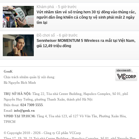
Khám phá - 5 giờ trước
Vứt nhầm tấm vé số trúng hơn 30 tỷ đồng vào thùng rác,
người đàn ông khiến cả công ty vệ sinh phải mất 2 ngày
tìm lại
Đồ chơi số - 6 giờ trước
Sennheiser MOMENTUM 5 Wireless ra mắt tại Việt Nam,
giá 12,49 triệu đồng
GenK
Chịu trách nhiệm quản lý nội dung:
Bà Nguyễn Bích Minh
TRỤ SỞ HÀ NỘI:
Tầng 22, Tòa nhà Center Building, Hapulico Complex, Số 01, phố
Nguyễn Huy Tưởng, phường Thanh Xuân, thành phố Hà Nội
Điện thoại:
024 7309 5555
.
Email:
info@genk.vn
VPĐD TẠI TP.HCM:
Tầng 4, Tòa nhà 123, số 127 Võ Văn Tần, Phường Xuân Hòa,
TPHCM
© Copyright 2010 - 2026 - Công ty Cổ phần VCCorp
Tầng 17, 19, 20, 21 Toà nhà Center Building - Hapulico Complex, Số 01, phố Nguyễn Huy