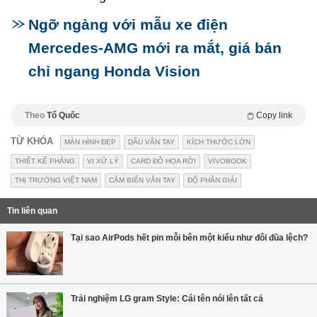
Ngỡ ngàng với mẫu xe điện
Mercedes-AMG mới ra mắt, giá bán
chỉ ngang Honda Vision
Theo
Tổ Quốc
Copy link
TỪ KHÓA
MÀN HÌNH ĐẸP
DẤU VÂN TAY
KÍCH THƯỚC LỚN
THIẾT KẾ PHẲNG
VI XỬ LÝ
CARD ĐỒ HỌA RỜI
VIVOBOOK
THỊ TRƯỜNG VIỆT NAM
CẢM BIẾN VÂN TAY
ĐỘ PHÂN GIẢI
Tin liên quan
Tại sao AirPods hết pin mỗi bên một kiểu như đôi đũa lệch?
Trải nghiệm LG gram Style: Cái tên nói lên tất cả