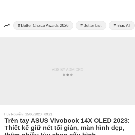
Better Choice Awards 2026
Better List
nhạc AI
Huy Nguyễn
|
25/05/2023 | 09:21
Trên tay ASUS Vivobook 14X OLED 2023:
Thiết kế giữ nét tối giản, màn hình đẹp,
thêm nhiều tùy chọn cấu hình