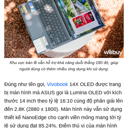
Khu vực bản lề vẫn hỗ trợ khả năng duỗi thẳng 180 độ, giúp
người dùng có thêm nhiều ứng dụng khi sử dụng.
Đúng như tên gọi,
Vivobook
14X OLED được trang
bị màn hình mà ASUS gọi là Lumina OLED với kích
thước 14 inch theo tỷ lệ 16:10 cùng độ phân giải lên
đến 2.8K (2880 x 1800). Màn hình này vẫn sử dụng
thiết kế NanoEdge cho cạnh viền mỏng mang tới tỷ
lệ sử dụng đạt 85.24%. Điểm thú vị của màn hình