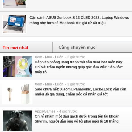
Cận cảnh ASUS Zenbook S 13 OLED 2023: Laptop Windows
mỏng nhẹ hơn cả Macbook Air, giá từ 40 triệu
Cùng chuyên mục
Tin mới nhất
Xem - Mua - Luôn - 2 giờ trước
Dân văn phòng đang tranh thủ săn deal loạt món này:
Chỉ vài trăm nghìn nhưng giúp góc làm việc "lên đời"
thấy rõ
Xem - Mua - Luôn - 3 giờ trước
Sale chưa hết: Xiaomi, Panasonic, Lock&Lock vẫn còn
nhiều đồ gia dụng, chăm sóc cá nhân giá tốt
Apps/Games - 4 giờ trước
Chỉ vì nhầm một dấu gạch dưới trong tên tài khoản
Skyrim, người đàn ông vô tội phải ngồi tù 18 tháng