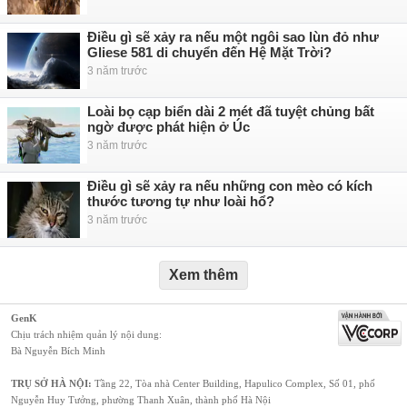
Điều gì sẽ xảy ra nếu một ngôi sao lùn đỏ như
Gliese 581 di chuyển đến Hệ Mặt Trời?
3 năm trước
Loài bọ cạp biển dài 2 mét đã tuyệt chủng bất
ngờ được phát hiện ở Úc
3 năm trước
Điều gì sẽ xảy ra nếu những con mèo có kích
thước tương tự như loài hổ?
3 năm trước
Xem thêm
GenK
Chịu trách nhiệm quản lý nội dung:
Bà Nguyễn Bích Minh
TRỤ SỞ HÀ NỘI:
Tầng 22, Tòa nhà Center Building, Hapulico Complex, Số 01, phố
Nguyễn Huy Tưởng, phường Thanh Xuân, thành phố Hà Nội