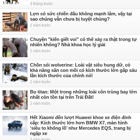
3 tháng trước
Lợn có sức chiến đấu không mạnh lắm, vậy tại
sao chúng vẫn chưa bị tuyệt chủng?
2 năm trước
Chuyện "kiến giết voi" có thể xảy ra thật trong tự
nhiên không? Nhà khoa học lý giải
2 năm trước
Chồn sói wolverine: Loài vật siêu hung dữ, có
khả năng săn con mồi có kích thước lớn gấp sáu
lần kích thước của chính nó!
2 năm trước
Bọ titan: Một trong những loài côn trùng bay lớn
nhất còn tồn tại trên Trái Đất!
2 năm trước
Hết Xiaomi đến lượt Huawei khoe xe điện đỉnh
cấp: Kích thước lớn hơn BMW X7, màn hình
‘siêu to khổng lồ’ như Mercedes EQS, trang bị
ngập xe
2 năm trước