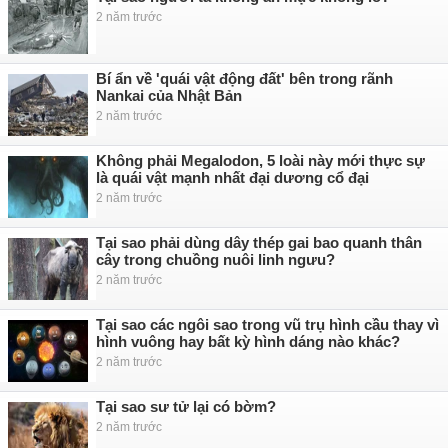
2 năm trước
Bí ẩn về 'quái vật động đất' bên trong rãnh
Nankai của Nhật Bản
2 năm trước
Không phải Megalodon, 5 loài này mới thực sự
là quái vật mạnh nhất đại dương cổ đại
2 năm trước
Tại sao phải dùng dây thép gai bao quanh thân
cây trong chuồng nuôi linh ngưu?
2 năm trước
Tại sao các ngôi sao trong vũ trụ hình cầu thay vì
hình vuông hay bất kỳ hình dáng nào khác?
2 năm trước
Tại sao sư tử lại có bờm?
2 năm trước