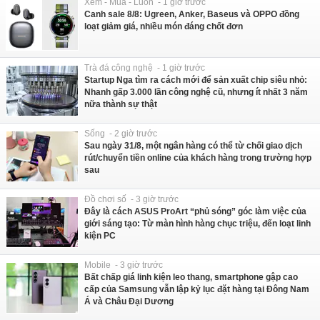
Xem - Mua - Luôn - 1 giờ trước
Canh sale 8/8: Ugreen, Anker, Baseus và OPPO đồng
loạt giảm giá, nhiều món đáng chốt đơn
Trà đá công nghệ - 1 giờ trước
Startup Nga tìm ra cách mới để sản xuất chip siêu nhỏ:
Nhanh gấp 3.000 lần công nghệ cũ, nhưng ít nhất 3 năm
nữa thành sự thật
Sống - 2 giờ trước
Sau ngày 31/8, một ngân hàng có thể từ chối giao dịch
rút/chuyển tiền online của khách hàng trong trường hợp
sau
Đồ chơi số - 3 giờ trước
Đây là cách ASUS ProArt “phủ sóng” góc làm việc của
giới sáng tạo: Từ màn hình hàng chục triệu, đến loạt linh
kiện PC
Mobile - 3 giờ trước
Bất chấp giá linh kiện leo thang, smartphone gập cao
cấp của Samsung vẫn lập kỷ lục đặt hàng tại Đông Nam
Á và Châu Đại Dương