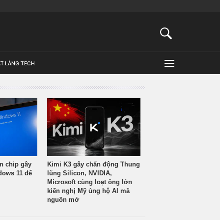
ẬT LÀNG TECH
n chip gây
Kimi K3 gây chấn động Thung
ndows 11 để
lũng Silicon, NVIDIA,
Microsoft cùng loạt ông lớn
kiến nghị Mỹ ủng hộ AI mã
nguồn mở