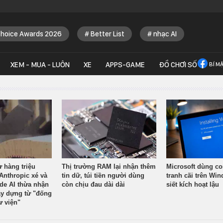
Choice Awards 2026
Better List
nhạc AI
XEM - MUA - LUÔN
XE
APPS-GAME
ĐỒ CHƠI SỐ
BÍ M
ừ hàng triệu
Thị trường RAM lại nhận thêm
Microsoft dùng co
Anthropic xé và
tin dữ, túi tiền người dùng
tranh cãi trên Wi
ude AI thừa nhận
còn chịu đau dài dài
siết kích hoạt lậu
y dựng từ "đống
ư viện"