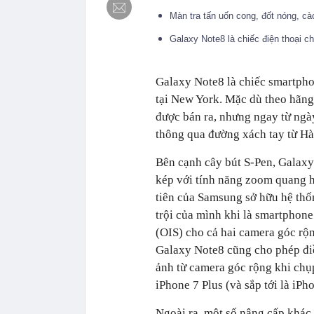
Màn tra tấn uốn cong, đốt nóng, 
Galaxy Note8 là chiếc điện thoại 
Galaxy Note8 là chiếc smartph
tại New York. Mặc dù theo hãng
được bán ra, nhưng ngay từ ngà
thông qua đường xách tay từ H
Bên cạnh cây bút S-Pen, Galaxy
kép với tính năng zoom quang 
tiên của Samsung sở hữu hệ thố
trội của mình khi là smartphon
(OIS) cho cả hai camera góc rộ
Galaxy Note8 cũng cho phép đi
ảnh từ camera góc rộng khi chụ
iPhone 7 Plus (và sắp tới là iP
Ngoài ra, một số nâng cấp khá