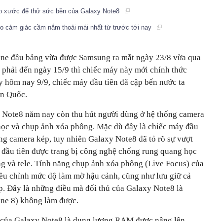
cào xước để thử sức bền của Galaxy Note8
cho cảm giác cầm nắm thoải mái nhất từ trước tới nay
one đầu bảng vừa được Samsung ra mắt ngày 23/8 vừa qua
 phải đến ngày 15/9 thì chiếc máy này mới chính thức
y hôm nay 9/9, chiếc máy đầu tiên đã cập bến nước ta
àn Quốc.
 Note8 năm nay còn thu hút người dùng ở hệ thống camera
học và chụp ảnh xóa phông. Mặc dù đây là chiếc máy đầu
ng camera kép, tuy nhiên Galaxy Note8 đã tỏ rõ sự vượt
e đầu tiên được trang bị công nghệ chống rung quang học
ng và tele. Tính năng chụp ảnh xóa phông (Live Focus) của
ều chỉnh mức độ làm mờ hậu cảnh, cũng như lưu giữ cả
p. Đây là những điều mà đối thủ của Galaxy Note8 là
hone 8) không làm được.
c của Galaxy Note8 là dung lượng RAM được nâng lên