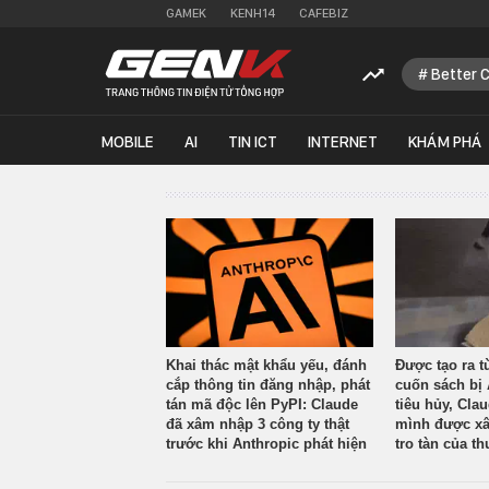
GAMEK
KENH14
CAFEBIZ
Better 
MOBILE
AI
TIN ICT
INTERNET
KHÁM PHÁ
Khai thác mật khẩu yếu, đánh
Được tạo ra t
cắp thông tin đăng nhập, phát
cuốn sách bị 
tán mã độc lên PyPI: Claude
tiêu hủy, Cla
đã xâm nhập 3 công ty thật
mình được xâ
trước khi Anthropic phát hiện
tro tàn của th