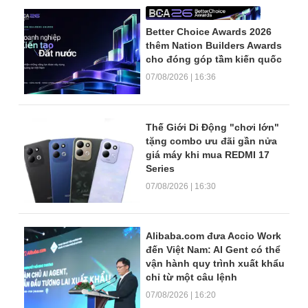
Better Choice Awards 2026
thêm Nation Builders Awards
cho đóng góp tầm kiến quốc
07/08/2026 | 16:36
Thế Giới Di Động "chơi lớn"
tặng combo ưu đãi gần nửa
giá máy khi mua REDMI 17
Series
07/08/2026 | 16:30
Alibaba.com đưa Accio Work
đến Việt Nam: AI Gent có thể
vận hành quy trình xuất khẩu
chỉ từ một câu lệnh
07/08/2026 | 16:20