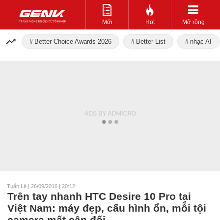
Mới
Hot
Mở rộng
Better Choice Awards 2026
Better List
nhạc AI
Tuấn Lê
|
26/09/2016 | 20:12
Trên tay nhanh HTC Desire 10 Pro tại
Việt Nam: máy đẹp, cấu hình ổn, mỗi tội
camera mất cân đối