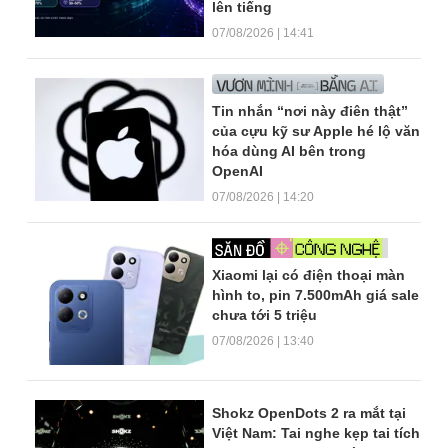
lên tiếng
07/08/2026 | 14:41
Tin nhắn “nơi này điên thật”
của cựu kỹ sư Apple hé lộ văn
hóa dùng AI bên trong
OpenAI
07/08/2026 | 14:20
Xiaomi lại có điện thoại màn
hình to, pin 7.500mAh giá sale
chưa tới 5 triệu
07/08/2026 | 13:40
Shokz OpenDots 2 ra mắt tại
Việt Nam: Tai nghe kẹp tai tích