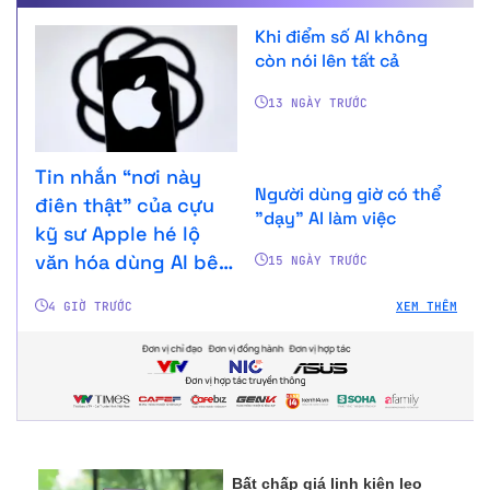
Khi điểm số AI không
còn nói lên tất cả
13 NGÀY TRƯỚC
Tin nhắn “nơi này
Người dùng giờ có thể
điên thật” của cựu
"dạy" AI làm việc
kỹ sư Apple hé lộ
văn hóa dùng AI bên
15 NGÀY TRƯỚC
trong OpenAI
4 GIỜ TRƯỚC
XEM THÊM
Bất chấp giá linh kiện leo