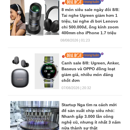
Dòng tin trang chủ
8 món siêu sale ngày đôi 8/8:
Tai nghe Ugreen giảm hơn 1
triệu, tai nghe đi bơi Lenovo
chỉ 500.000đ, ống kính zoom
400mm cho iPhone 1.7 triệu
08/08/2026 | 01:23
Canh sale 8/8: Ugreen, Anker,
Baseus và OPPO đồng loạt
giảm giá, nhiều món đáng
chốt đơn
07/08/2026 | 20:32
Startup Nga tìm ra cách mới
để sản xuất chip siêu nhỏ:
Nhanh gấp 3.000 lần công
nghệ cũ, nhưng ít nhất 3 năm
nữa thành sự thật