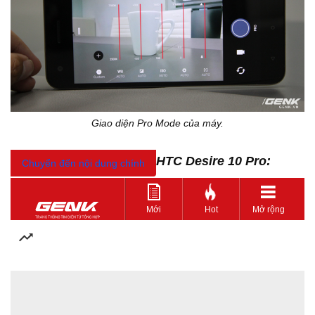
Giao diện Pro Mode của máy.
Một số ảnh chụp thử từ HTC Desire 10 Pro:
Chuyển đến nội dung chính
Mới
Hot
Mở rộng