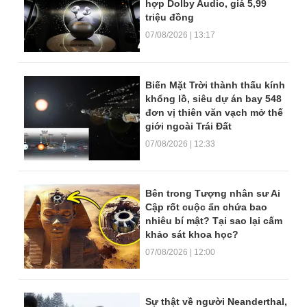
hợp Dolby Audio, giá 5,99
triệu đồng
07/08/2026 | 13:17
Biến Mặt Trời thành thấu kính
khổng lồ, siêu dự án bay 548
đơn vị thiên văn vạch mở thế
giới ngoài Trái Đất
07/08/2026 | 12:33
Bên trong Tượng nhân sư Ai
Cập rốt cuộc ẩn chứa bao
nhiêu bí mật? Tại sao lại cấm
khảo sát khoa học?
07/08/2026 | 12:00
Sự thật về người Neanderthal,