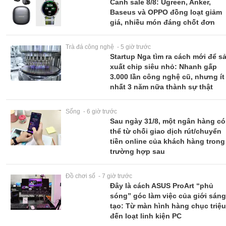
Canh sale 8/8: Ugreen, Anker,
Baseus và OPPO đồng loạt giảm
giá, nhiều món đáng chốt đơn
Trà đá công nghệ - 5 giờ trước
Startup Nga tìm ra cách mới để s
xuất chip siêu nhỏ: Nhanh gấp
3.000 lần công nghệ cũ, nhưng ít
nhất 3 năm nữa thành sự thật
Sống - 6 giờ trước
Sau ngày 31/8, một ngân hàng có
thể từ chối giao dịch rút/chuyển
tiền online của khách hàng trong
trường hợp sau
Đồ chơi số - 7 giờ trước
Đây là cách ASUS ProArt “phủ
sóng” góc làm việc của giới sán
tạo: Từ màn hình hàng chục triệu
đến loạt linh kiện PC