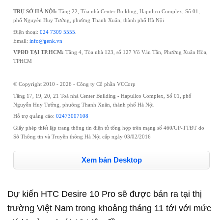
TRỤ SỞ HÀ NỘI:
Tầng 22, Tòa nhà Center Building, Hapulico Complex, Số 01,
phố Nguyễn Huy Tưởng, phường Thanh Xuân, thành phố Hà Nội
Điện thoại:
024 7309 5555
.
Email:
info@genk.vn
VPĐD TẠI TP.HCM:
Tầng 4, Tòa nhà 123, số 127 Võ Văn Tần, Phường Xuân Hòa,
TPHCM
© Copyright 2010 - 2026 - Công ty Cổ phần VCCorp
Tầng 17, 19, 20, 21 Toà nhà Center Building - Hapulico Complex, Số 01, phố
Nguyễn Huy Tưởng, phường Thanh Xuân, thành phố Hà Nội
Hỗ trợ quảng cáo:
02473007108
Giấy phép thiết lập trang thông tin điện tử tổng hợp trên mạng số 460/GP-TTĐT do
Sở Thông tin và Truyền thông Hà Nội cấp ngày 03/02/2016
Xem bản Desktop
Dự kiến HTC Desire 10 Pro sẽ được bán ra tại thị
trường Việt Nam trong khoảng tháng 11 tới với mức