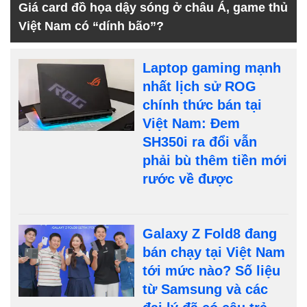
Giá card đồ họa dậy sóng ở châu Á, game thủ
Việt Nam có “dính bão”?
Laptop gaming mạnh
nhất lịch sử ROG
chính thức bán tại
Việt Nam: Đem
SH350i ra đổi vẫn
phải bù thêm tiền mới
rước về được
Galaxy Z Fold8 đang
bán chạy tại Việt Nam
tới mức nào? Số liệu
từ Samsung và các