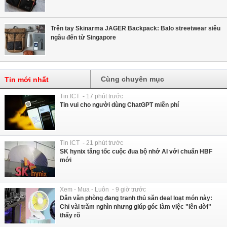
Trên tay Skinarma JAGER Backpack: Balo streetwear siêu
ngầu đến từ Singapore
Cùng chuyên mục
Tin mới nhất
Tin ICT - 17 phút trước
Tin vui cho người dùng ChatGPT miễn phí
Tin ICT - 21 phút trước
SK hynix tăng tốc cuộc đua bộ nhớ AI với chuẩn HBF
mới
Xem - Mua - Luôn - 9 giờ trước
Dân văn phòng đang tranh thủ săn deal loạt món này:
Chỉ vài trăm nghìn nhưng giúp góc làm việc "lên đời"
thấy rõ