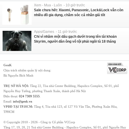
Xem - Mua - Luôn - 10 giờ trước
Sale chưa hết: Xiaomi, Panasonic, Lock&Lock vẫn còn
nhiều đồ gia dụng, chăm sóc cá nhân giá tốt
Apps/Games - 11 giờ trước
Chỉ vì nhầm một dấu gạch dưới trong tên tài khoản
Skyrim, người đàn ông vô tội phải ngồi tù 18 tháng
GenK
Chịu trách nhiệm quản lý nội dung:
Bà Nguyễn Bích Minh
TRỤ SỞ HÀ NỘI:
Tầng 22, Tòa nhà Center Building, Hapulico Complex, Số 01, phố
Nguyễn Huy Tưởng, phường Thanh Xuân, thành phố Hà Nội
Điện thoại:
024 7309 5555
.
Email:
info@genk.vn
VPĐD TẠI TP.HCM:
Tầng 4, Tòa nhà 123, số 127 Võ Văn Tần, Phường Xuân Hòa,
TPHCM
© Copyright 2010 - 2026 - Công ty Cổ phần VCCorp
Tầng 17, 19, 20, 21 Toà nhà Center Building - Hapulico Complex, Số 01, phố Nguyễn Huy