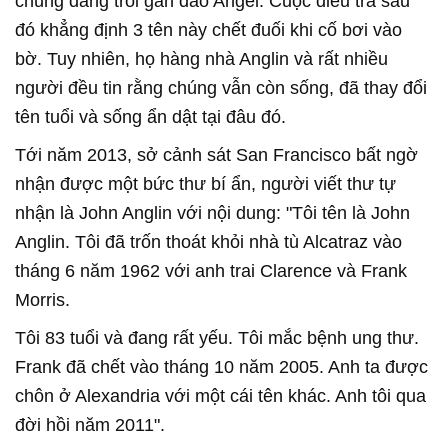
chúng đang trôi gần đảo Angel. Cuộc điều tra sau
đó khẳng định 3 tên này chết đuối khi cố bơi vào
bờ. Tuy nhiên, họ hàng nhà Anglin và rất nhiều
người đều tin rằng chúng vẫn còn sống, đã thay đổi
tên tuổi và sống ẩn dật tại đâu đó.
Tới năm 2013, sở cảnh sát San Francisco bất ngờ
nhận được một bức thư bí ẩn, người viết thư tự
nhận là John Anglin với nội dung: "Tôi tên là John
Anglin. Tôi đã trốn thoát khỏi nhà tù Alcatraz vào
tháng 6 năm 1962 với anh trai Clarence và Frank
Morris.
Tôi 83 tuổi và đang rất yếu. Tôi mắc bệnh ung thư.
Frank đã chết vào tháng 10 năm 2005. Anh ta được
chôn ở Alexandria với một cái tên khác. Anh tôi qua
đời hồi năm 2011".