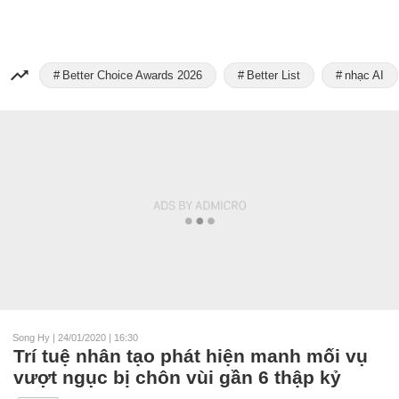
Better Choice Awards 2026
Better List
nhạc AI
Song Hy
|
24/01/2020 | 16:30
Trí tuệ nhân tạo phát hiện manh mối vụ
vượt ngục bị chôn vùi gần 6 thập kỷ