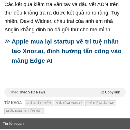
Các kết quả kiểm tra vân tay và dấu vết ADN trên
thư đều không tra ra được kết quả rõ rõ ràng. Tuy
nhiên, David Widner, cháu trai của anh em nhà
Anglin khẳng định họ đã gửi thư cho mẹ mình.
Apple mua lại startup về trí tuệ nhân
tạo Xnor.ai, định hướng tấn công vào
mảng Edge AI
Theo
Theo VTC News
Copy link
TỪ KHÓA
NHÀ PHÁT TRIỂN
NHÀ TÙ ALCATRAZ
TRÍ TUỆ NHÂN TẠO
NHẬN DẠNG KHUÔN MẶT
Tin liên quan