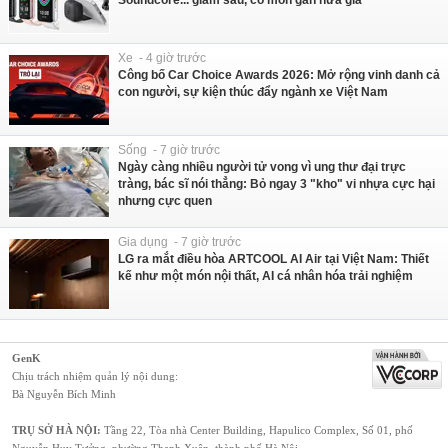
Soundcore... giảm sâu, có món gần nửa giá
Xe - 4 giờ trước
Công bố Car Choice Awards 2026: Mở rộng vinh danh cả
con người, sự kiện thúc đẩy ngành xe Việt Nam
Sống - 7 giờ trước
Ngày càng nhiều người tử vong vì ung thư đại trực
tràng, bác sĩ nói thẳng: Bỏ ngay 3 "kho" vi nhựa cực hại
nhưng cực quen
Gia dụng - 7 giờ trước
LG ra mắt điều hòa ARTCOOL AI Air tại Việt Nam: Thiết
kế như một món nội thất, AI cá nhân hóa trải nghiệm
GenK
Chịu trách nhiệm quản lý nội dung:
Bà Nguyễn Bích Minh
TRỤ SỞ HÀ NỘI:
Tầng 22, Tòa nhà Center Building, Hapulico Complex, Số 01, phố