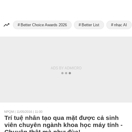
Better Choice Awards 2026
Better List
nhạc AI
NPQM
|
11/05/2016 | 11:00
Trí tuệ nhân tạo qua mặt được cả sinh
viên chuyên ngành khoa học máy tính -
Chuyện thật mà như đùa!