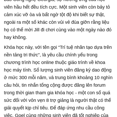
viên hầu hết đều tích cực. Một sinh viên còn bảy tỏ
cảm xúc vỡ òa và bất ngờ tột độ khi biết sự thật,
ngoài ra một số khác còn vủi vẻ đùa giỡn rằng liệu
họ có thể mời Jill đi chơi cùng vào một ngày nào đó
hay không.
Khóa học này, với tên gọi “Trí tuệ nhân tạo dựa trên
nền tảng tri thức”, là yêu cầu chính yếu trong
chương trình học online thuộc giáo trình về khoa
học máy tính. Số lượng sinh viên đăng ký dao động
ở mức 300 mỗi năm, và trung bình khoảng 10 nghìn
câu hỏi, tin nhắn tổng cộng được đăng lên forum
trong thời gian tham gia khóa học - một con số quá
sức đối với vỏn vẹn 8 trợ giảng là người thật có thể
giải quyết kịp chỉ tiêu. Để đáp ứng nhu cầu công
việc, Goel cùng những sinh viên đã tốt nghiệp của