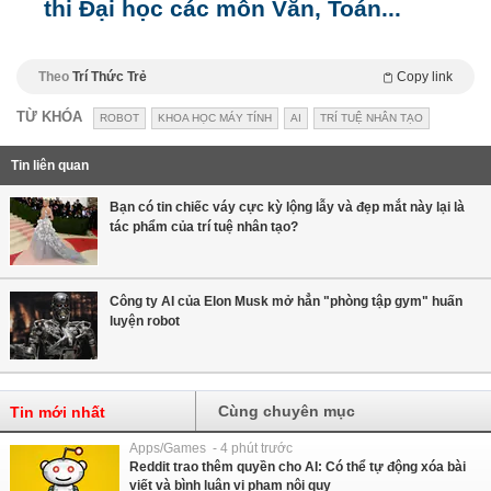
thi Đại học các môn Văn, Toán...
Theo
Trí Thức Trẻ
Copy link
TỪ KHÓA
ROBOT
KHOA HỌC MÁY TÍNH
AI
TRÍ TUỆ NHÂN TẠO
Tin liên quan
Bạn có tin chiếc váy cực kỳ lộng lẫy và đẹp mắt này lại là
tác phẩm của trí tuệ nhân tạo?
Công ty AI của Elon Musk mở hẳn "phòng tập gym" huấn
luyện robot
Cùng chuyên mục
Tin mới nhất
Apps/Games - 4 phút trước
Reddit trao thêm quyền cho AI: Có thể tự động xóa bài
viết và bình luận vi phạm nội quy