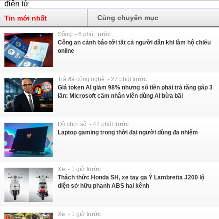
Cùng chuyên mục
Tin mới nhất
Sống - 6 phút trước
Công an cảnh báo tới tất cả người dân khi làm hộ chiếu
online
Trà đá công nghệ - 27 phút trước
Giá token AI giảm 98% nhưng số tiền phải trả tăng gấp 3
lần: Microsoft cấm nhân viên dùng AI bừa bãi
Đồ chơi số - 42 phút trước
Laptop gaming trong thời đại người dùng đa nhiệm
Xe - 1 giờ trước
Thách thức Honda SH, xe tay ga Ý Lambretta J200 lộ
diện sở hữu phanh ABS hai kênh
Xe - 1 giờ trước