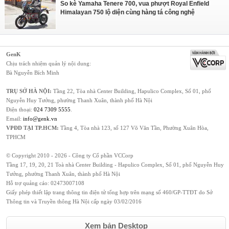
So kè Yamaha Tenere 700, vua phượt Royal Enfield
Himalayan 750 lộ diện cùng hàng tá công nghệ
GenK
Chịu trách nhiệm quản lý nội dung:
Bà Nguyễn Bích Minh
TRỤ SỞ HÀ NỘI:
Tầng 22, Tòa nhà Center Building, Hapulico Complex, Số 01, phố
Nguyễn Huy Tưởng, phường Thanh Xuân, thành phố Hà Nội
Điện thoại:
024 7309 5555
.
Email:
info@genk.vn
VPĐD TẠI TP.HCM:
Tầng 4, Tòa nhà 123, số 127 Võ Văn Tần, Phường Xuân Hòa,
TPHCM
© Copyright 2010 - 2026 - Công ty Cổ phần VCCorp
Tầng 17, 19, 20, 21 Toà nhà Center Building - Hapulico Complex, Số 01, phố Nguyễn Huy
Tưởng, phường Thanh Xuân, thành phố Hà Nội
Hỗ trợ quảng cáo:
02473007108
Giấy phép thiết lập trang thông tin điện tử tổng hợp trên mạng số 460/GP-TTĐT do Sở
Thông tin và Truyền thông Hà Nội cấp ngày 03/02/2016
Xem bản Desktop