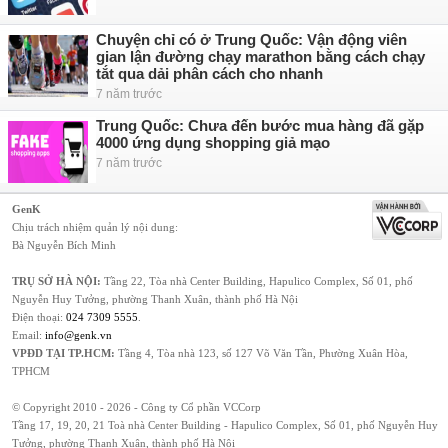
Chuyện chỉ có ở Trung Quốc: Vận động viên
gian lận đường chạy marathon bằng cách chạy
tắt qua dải phân cách cho nhanh
7 năm trước
Trung Quốc: Chưa đến bước mua hàng đã gặp
4000 ứng dụng shopping giả mạo
7 năm trước
GenK
Chịu trách nhiệm quản lý nội dung:
Bà Nguyễn Bích Minh
TRỤ SỞ HÀ NỘI:
Tầng 22, Tòa nhà Center Building, Hapulico Complex, Số 01, phố
Nguyễn Huy Tưởng, phường Thanh Xuân, thành phố Hà Nội
Điện thoại:
024 7309 5555
.
Email:
info@genk.vn
VPĐD TẠI TP.HCM:
Tầng 4, Tòa nhà 123, số 127 Võ Văn Tần, Phường Xuân Hòa,
TPHCM
© Copyright 2010 - 2026 - Công ty Cổ phần VCCorp
Tầng 17, 19, 20, 21 Toà nhà Center Building - Hapulico Complex, Số 01, phố Nguyễn Huy
Tưởng, phường Thanh Xuân, thành phố Hà Nội