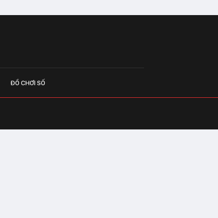
ĐỒ CHƠI SỐ
G CÁO
o.vn