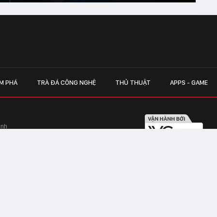
M PHÁ
TRÀ ĐÁ CÔNG NGHỆ
THỦ THUẬT
APPS - GAME
inh
Hapulico Complex, Số 01, phố Nguyễn
LIÊN HỆ QUẢN
 Văn Tần, Phường Xuân Hòa, TPHCM
Hotline hỗ trợ quảng cáo:
ico Complex, Số 01, phố Nguyễn Huy
Email:
giaitrixahoi@admicr
Hỗ trợ & CSKH: Admicro
 trên mạng số 460/GP-TTĐT do Sở Thông