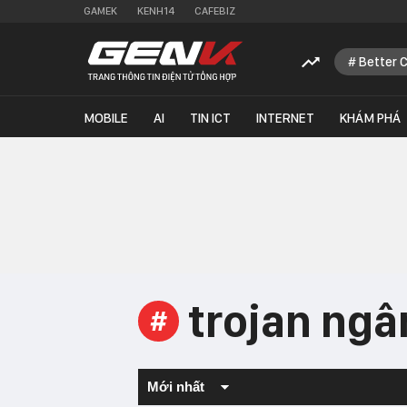
GAMEK
KENH14
CAFEBIZ
Better 
MOBILE
AI
TIN ICT
INTERNET
KHÁM PHÁ
trojan ngâ
#
Mới nhất