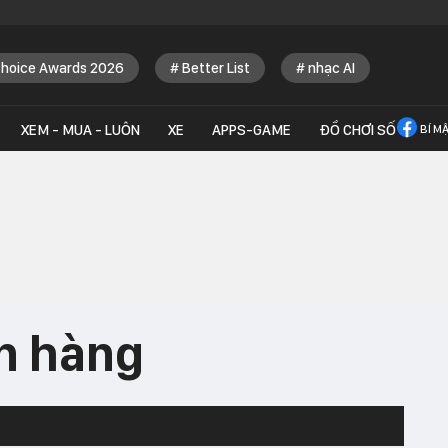
Choice Awards 2026
Better List
nhạc AI
XEM - MUA - LUÔN
XE
APPS-GAME
ĐỒ CHƠI SỐ
BÍ M
n hàng