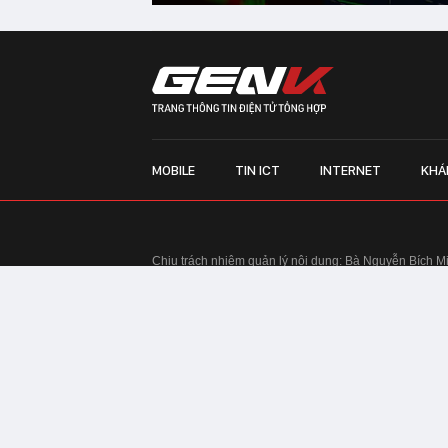
MOBILE
TIN ICT
INTERNET
KHÁ
Chịu trách nhiệm quản lý nội dung: Bà Nguyễn Bích M
TRỤ SỞ HÀ NỘI:
Tầng 22, Tòa nhà Center Building, 
Huy Tưởng, phường Thanh Xuân, thành phố Hà Nội
Điện thoại: 024 7309 5555.
Email:
info@genk.vn
VPĐD TẠI TP.HCM:
Tầng 4, Tòa nhà 123, số 127 Võ
© Copyright 2010 - 2026 - Công ty Cổ phần VCCorp
Tầng 17, 19, 20, 21 Toà nhà Center Building - Hapul
Tưởng, phường Thanh Xuân, thành phố Hà Nội
Giấy phép thiết lập trang thông tin điện tử tổng hợp