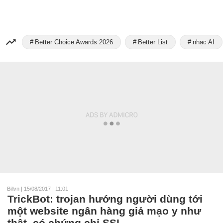
Better Choice Awards 2026
Better List
nhạc AI
Billvn
|
15/08/2017 | 11:01
TrickBot: trojan hướng người dùng tới
một website ngân hàng giả mạo y như
thật, có chứng chỉ SSL