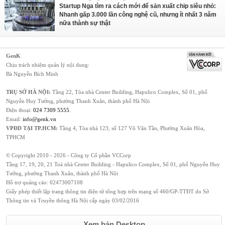
Startup Nga tìm ra cách mới để sản xuất chip siêu nhỏ:
Nhanh gấp 3.000 lần công nghệ cũ, nhưng ít nhất 3 năm
nữa thành sự thật
GenK
Chịu trách nhiệm quản lý nội dung:
Bà Nguyễn Bích Minh
TRỤ SỞ HÀ NỘI:
Tầng 22, Tòa nhà Center Building, Hapulico Complex, Số 01, phố
Nguyễn Huy Tưởng, phường Thanh Xuân, thành phố Hà Nội
Điện thoại:
024 7309 5555
.
Email:
info@genk.vn
VPĐD TẠI TP.HCM:
Tầng 4, Tòa nhà 123, số 127 Võ Văn Tần, Phường Xuân Hòa,
TPHCM
© Copyright 2010 - 2026 - Công ty Cổ phần VCCorp
Tầng 17, 19, 20, 21 Toà nhà Center Building - Hapulico Complex, Số 01, phố Nguyễn Huy
Tưởng, phường Thanh Xuân, thành phố Hà Nội
Hỗ trợ quảng cáo:
02473007108
Giấy phép thiết lập trang thông tin điện tử tổng hợp trên mạng số 460/GP-TTĐT do Sở
Thông tin và Truyền thông Hà Nội cấp ngày 03/02/2016
Xem bản Desktop