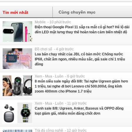
Cùng chuyên mục
Tin mới nhất
Mobile - 10 phút trước
Điện thoại Google Pixel 11 sắp ra mắt có gì hot? Hé lộ dải
đèn LED mặt lưng thay thế hoàn toàn cảm biến nhiệt độ
Đồ chơi số - 4 giờ trước
Loa bán chạy nhất của JBL có bản mới: Chống nước
IP68, chất âm ngon, nhiều màu sắc, giá sale chỉ 1 triệu
đồng
Xem - Mua - Luôn - 6 giờ trước
8 món siêu sale ngày đôi 8/8: Tai nghe Ugreen giảm hơn
1 triệu, tai nghe đi bơi Lenovo chỉ 500.000đ, ống kính
zoom 400mm cho iPhone 1.7 triệu
Xem - Mua - Luôn - 11 giờ trước
Canh sale 8/8: Ugreen, Anker, Baseus và OPPO đồng
loạt giảm giá, nhiều món đáng chốt đơn
Trà đá công nghệ - 12 giờ trước