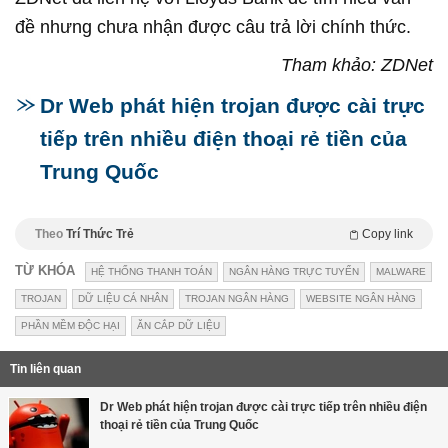
đề nhưng chưa nhận được câu trả lời chính thức.
Tham khảo: ZDNet
Dr Web phát hiện trojan được cài trực
tiếp trên nhiều điện thoại rẻ tiền của
Trung Quốc
Theo
Trí Thức Trẻ
Copy link
TỪ KHÓA
HỆ THỐNG THANH TOÁN
NGÂN HÀNG TRỰC TUYẾN
MALWARE
TROJAN
DỮ LIỆU CÁ NHÂN
TROJAN NGÂN HÀNG
WEBSITE NGÂN HÀNG
PHẦN MỀM ĐỘC HẠI
ĂN CẮP DỮ LIỆU
Tin liên quan
Dr Web phát hiện trojan được cài trực tiếp trên nhiều điện
thoại rẻ tiền của Trung Quốc