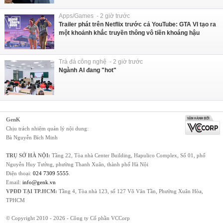
Apps/Games - 2 giờ trước
Trailer phát trên Netflix trước cả YouTube: GTA VI tạo ra
một khoảnh khắc truyền thông vô tiền khoáng hậu
Trà đá công nghệ - 2 giờ trước
Ngành AI đang "hot"
GenK
Chịu trách nhiệm quản lý nội dung:
Bà Nguyễn Bích Minh
TRỤ SỞ HÀ NỘI:
Tầng 22, Tòa nhà Center Building, Hapulico Complex, Số 01, phố
Nguyễn Huy Tưởng, phường Thanh Xuân, thành phố Hà Nội
Điện thoại:
024 7309 5555
.
Email:
info@genk.vn
VPĐD TẠI TP.HCM:
Tầng 4, Tòa nhà 123, số 127 Võ Văn Tần, Phường Xuân Hòa,
TPHCM
© Copyright 2010 - 2026 - Công ty Cổ phần VCCorp