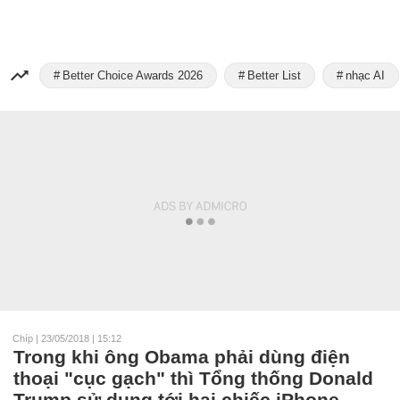
Better Choice Awards 2026
Better List
nhạc AI
Chíp
|
23/05/2018 | 15:12
Trong khi ông Obama phải dùng điện
thoại "cục gạch" thì Tổng thống Donald
Trump sử dụng tới hai chiếc iPhone