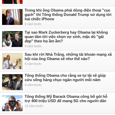
Trong khi ông Obama phải dùng điện thoại "cục
gạch" thì Tổng thống Donald Trump sử dụng tới
hai chiếc iPhone
8 năm trước
Tại sao Mark Zuckerberg hay Obama lại không
quan tâm tới việc chọn vợ xinh, mặc dù "gái
đẹp" theo họ ầm ầm?
9 năm trước
Sau khi rời Nhà Trắng, những tài khoản mạng xã
hội của ông Obama sẽ như thế nào?
9 năm trước
Tổng thống Obama cho rằng xe tự lái sẽ giúp
cứu sống hàng chục ngàn người mỗi năm
9 năm trước
Tổng thống Mỹ Barack Obama công bố gói hỗ
trợ 400 triệu USD để mang 5G cho người dân
10 năm trước