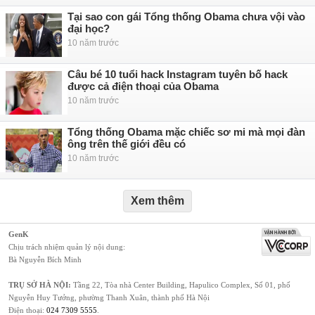
Tại sao con gái Tổng thống Obama chưa vội vào
đại học?
10 năm trước
Câu bé 10 tuổi hack Instagram tuyên bố hack
được cả điện thoại của Obama
10 năm trước
Tổng thống Obama mặc chiếc sơ mi mà mọi đàn
ông trên thế giới đều có
10 năm trước
Xem thêm
GenK
Chịu trách nhiệm quản lý nội dung:
Bà Nguyễn Bích Minh
TRỤ SỞ HÀ NỘI:
Tầng 22, Tòa nhà Center Building, Hapulico Complex, Số 01, phố
Nguyễn Huy Tưởng, phường Thanh Xuân, thành phố Hà Nội
Điện thoại:
024 7309 5555
.