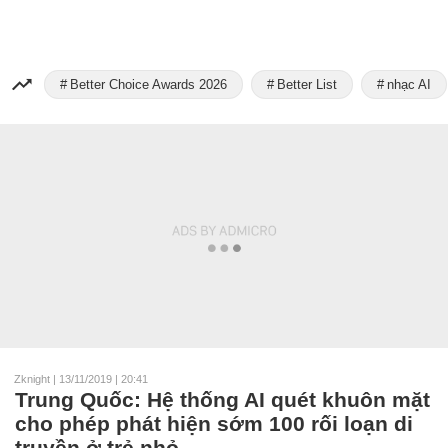
Better Choice Awards 2026
Better List
nhạc AI
Zknight
|
13/11/2019 | 20:41
Trung Quốc: Hệ thống AI quét khuôn mặt
cho phép phát hiện sớm 100 rối loạn di
truyền ở trẻ nhỏ