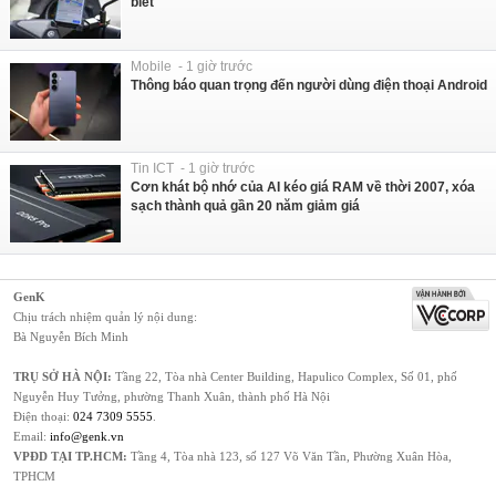
biết
Mobile - 1 giờ trước
Thông báo quan trọng đến người dùng điện thoại Android
Tin ICT - 1 giờ trước
Cơn khát bộ nhớ của AI kéo giá RAM về thời 2007, xóa
sạch thành quả gần 20 năm giảm giá
GenK
Chịu trách nhiệm quản lý nội dung:
Bà Nguyễn Bích Minh
TRỤ SỞ HÀ NỘI:
Tầng 22, Tòa nhà Center Building, Hapulico Complex, Số 01, phố
Nguyễn Huy Tưởng, phường Thanh Xuân, thành phố Hà Nội
Điện thoại:
024 7309 5555
.
Email:
info@genk.vn
VPĐD TẠI TP.HCM:
Tầng 4, Tòa nhà 123, số 127 Võ Văn Tần, Phường Xuân Hòa,
TPHCM