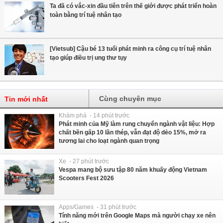
Ta đã có vắc-xin đầu tiên trên thế giới được phát triển hoàn
toàn bằng trí tuệ nhân tạo
[Vietsub] Cậu bé 13 tuổi phát minh ra công cụ trí tuệ nhân
tạo giúp điều trị ung thư tụy
Cùng chuyên mục
Tin mới nhất
Khám phá - 14 phút trước
Phát minh của Mỹ làm rung chuyển ngành vật liệu: Hợp
chất bền gấp 10 lần thép, vẫn đạt độ dẻo 15%, mở ra
tương lai cho loạt ngành quan trọng
Xe - 27 phút trước
Vespa mang bộ sưu tập 80 năm khuấy động Vietnam
Scooters Fest 2026
Apps/Games - 31 phút trước
Tính năng mới trên Google Maps mà người chạy xe nên