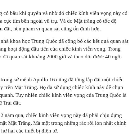
g có bầu khí quyển và nhờ đó chiếc kính viễn vọng này có
ia cực tím bên ngoài vũ trụ. Và do Mặt trăng có tốc độ
i đất, nên phạm vi quan sát cũng ổn định hơn.
 nhà khoa học Trung Quốc đã công bố các kết quả quan sát
áng hoạt động đầu tiên của chiếc kính viễn vọng. Trong
h đã quan sát khoảng 2000 giờ và theo dõi được 40 ngôi
 trong sứ mệnh Apollo 16 cũng đã từng lắp đặt một chiếc
ay trên Mặt Trăng. Họ đã sử dụng chiếc kính này để chụp
 quanh. Tuy nhiên chiếc kính viễn vọng của Trung Quốc là
ừ Trái đất.
 2 năm qua, chiếc kĩnh viễn vọng này đã phải chịu đựng
ề mặt Mặt Trăng. Mà một trong những rắc rối lớn nhất chính
hư hại các thiết bị điện tử.