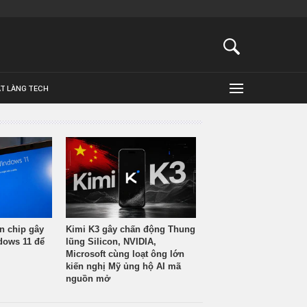
ẬT LÀNG TECH
n chip gây
Kimi K3 gây chấn động Thung
ndows 11 để
lũng Silicon, NVIDIA,
Microsoft cùng loạt ông lớn
kiến nghị Mỹ ủng hộ AI mã
nguồn mở