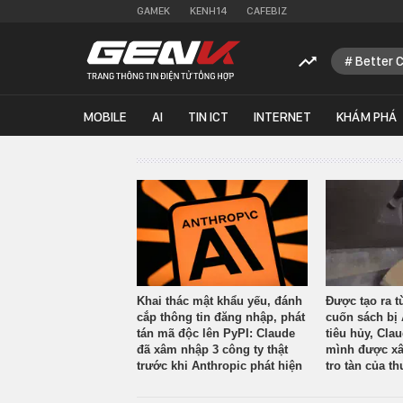
GAMEK
KENH14
CAFEBIZ
Better 
MOBILE
AI
TIN ICT
INTERNET
KHÁM PHÁ
Khai thác mật khẩu yếu, đánh
Được tạo ra t
cắp thông tin đăng nhập, phát
cuốn sách bị 
tán mã độc lên PyPI: Claude
tiêu hủy, Cla
đã xâm nhập 3 công ty thật
mình được xâ
trước khi Anthropic phát hiện
tro tàn của th