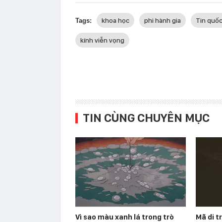
khoa học
phi hành gia
Tin quốc
Tags:
kính viễn vọng
TIN CÙNG CHUYÊN MỤC
Vì sao màu xanh lá trong trò
Mã di t