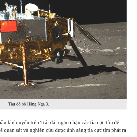
Tàu đổ bộ Hằng Nga 3.
bầu khí quyển trên Trái đất ngăn chặn các tia cực tím để
để quan sát và nghiên cứu được ánh sáng tia cực tím phát ra