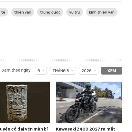
 tế
thiên văn
trung quốc
vũ trụ
kính thiên văn
Xem theo ngày
6
THÁNG 8
2026
XEM
ruyền cổ đại vén màn bí
Kawasaki Z400 2027 ra mắt