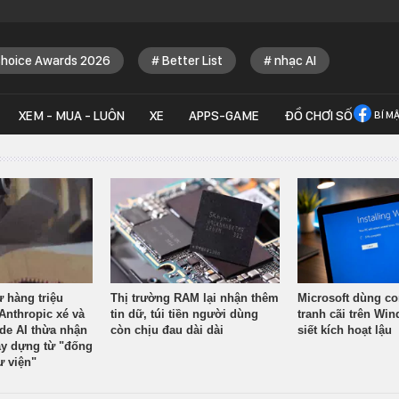
Choice Awards 2026
Better List
nhạc AI
XEM - MUA - LUÔN
XE
APPS-GAME
ĐỒ CHƠI SỐ
BÍ M
ừ hàng triệu
Thị trường RAM lại nhận thêm
Microsoft dùng co
Anthropic xé và
tin dữ, túi tiền người dùng
tranh cãi trên Wi
ude AI thừa nhận
còn chịu đau dài dài
siết kích hoạt lậu
y dựng từ "đống
ư viện"