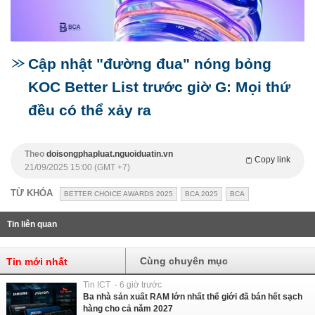
Cập nhật "đường đua" nóng bỏng
KOC Better List trước giờ G: Mọi thứ
đều có thể xảy ra
Theo
doisongphapluat.nguoiduatin.vn
Copy link
21/09/2025 15:00 (GMT +7)
TỪ KHÓA
BETTER CHOICE AWARDS 2025
BCA 2025
BCA
Tin liên quan
Cùng chuyên mục
Tin mới nhất
Tin ICT - 6 giờ trước
Ba nhà sản xuất RAM lớn nhất thế giới đã bán hết sạch
hàng cho cả năm 2027