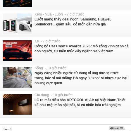
Xem - Mua - Luôn - 7 giờ trước
Lướt mạng thấy deal ngon: Samsung, Huawei,
Soundcore... giảm sâu, có món gần nửa giá
Xe - 7 giờ trước
Công bố Car Choice Awards 2026: Mở rộng vinh danh cả
con người, sự kiện thúc đẩy ngành xe Việt Nam
Sống - 10 giờ trước
Ngày càng nhiều người tử vong vì ung thư đại trực
tràng, bác sĩ nói thẳng: Bỏ ngay 3 "kho" vi nhựa cực hại
nhưng cực quen
Gia dụng - 10 giờ trước
LG ra mắt điều hòa ARTCOOL AI Air tại Việt Nam: Thiết
kế như một món nội thất, AI cá nhân hóa trải nghiệm
GenK