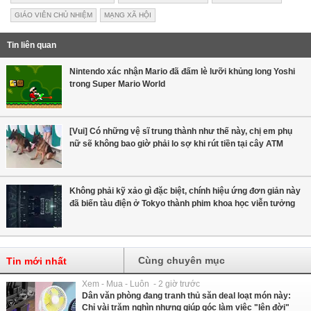
GIÁO VIÊN CHỦ NHIỆM
MẠNG XÃ HỘI
Tin liên quan
Nintendo xác nhận Mario đã đấm lè lưỡi khủng long Yoshi
trong Super Mario World
[Vui] Có những vệ sĩ trung thành như thế này, chị em phụ
nữ sẽ không bao giờ phải lo sợ khi rút tiền tại cây ATM
Không phải kỹ xảo gì đặc biệt, chính hiệu ứng đơn giản này
đã biến tàu điện ở Tokyo thành phim khoa học viễn tưởng
Cùng chuyên mục
Tin mới nhất
Xem - Mua - Luôn - 2 giờ trước
Dân văn phòng đang tranh thủ săn deal loạt món này:
Chỉ vài trăm nghìn nhưng giúp góc làm việc "lên đời"