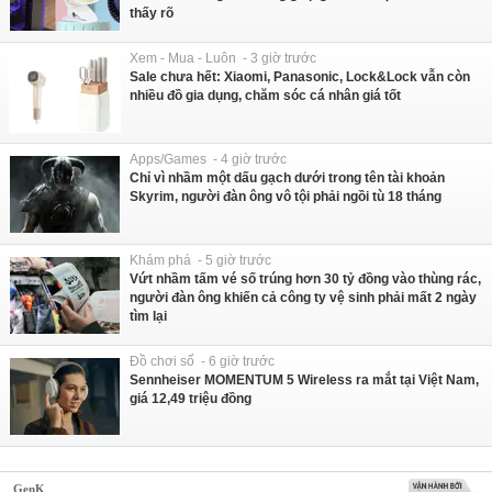
thấy rõ
Xem - Mua - Luôn - 3 giờ trước
Sale chưa hết: Xiaomi, Panasonic, Lock&Lock vẫn còn
nhiều đồ gia dụng, chăm sóc cá nhân giá tốt
Apps/Games - 4 giờ trước
Chỉ vì nhầm một dấu gạch dưới trong tên tài khoản
Skyrim, người đàn ông vô tội phải ngồi tù 18 tháng
Khám phá - 5 giờ trước
Vứt nhầm tấm vé số trúng hơn 30 tỷ đồng vào thùng rác,
người đàn ông khiến cả công ty vệ sinh phải mất 2 ngày
tìm lại
Đồ chơi số - 6 giờ trước
Sennheiser MOMENTUM 5 Wireless ra mắt tại Việt Nam,
giá 12,49 triệu đồng
GenK