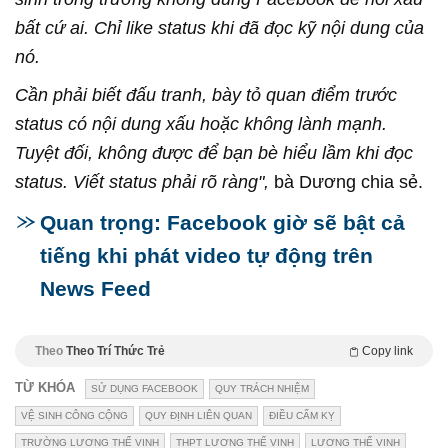
bất cứ ai. Chỉ like status khi đã đọc kỹ nội dung của
nó.
Cần phải biết đấu tranh, bày tỏ quan điểm trước
status có nội dung xấu hoặc không lành mạnh.
Tuyệt đối, không được để bạn bè hiểu lầm khi đọc
status. Viết status phải rõ ràng",
bà Dương chia sẻ.
Quan trọng: Facebook giờ sẽ bật cả
tiếng khi phát video tự động trên
News Feed
Theo
Theo Trí Thức Trẻ
Copy link
TỪ KHÓA
SỬ DỤNG FACEBOOK
QUY TRÁCH NHIỆM
VỆ SINH CÔNG CỘNG
QUY ĐỊNH LIÊN QUAN
ĐIỀU CẤM KỴ
TRƯỜNG LƯƠNG THẾ VINH
THPT LƯƠNG THẾ VINH
LƯƠNG THẾ VINH