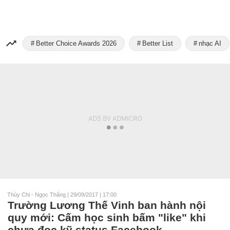
Better Choice Awards 2026
Better List
nhạc AI
Thùy Chi - Ngọc Thắng
|
29/09/2017 | 17:00
Trường Lương Thế Vinh ban hành nội
quy mới: Cấm học sinh bấm "like" khi
chưa đọc kỹ status Facebook