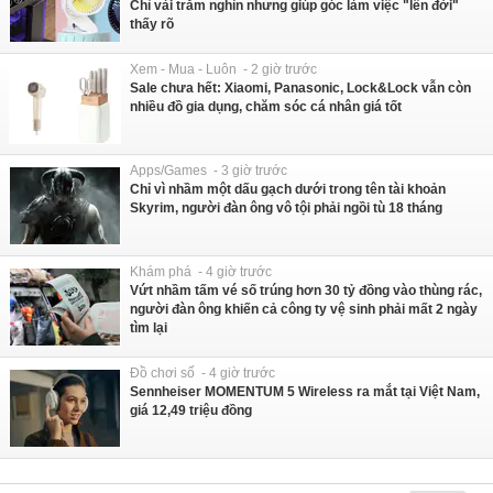
Chỉ vài trăm nghìn nhưng giúp góc làm việc "lên đời"
thấy rõ
Xem - Mua - Luôn - 2 giờ trước
Sale chưa hết: Xiaomi, Panasonic, Lock&Lock vẫn còn
nhiều đồ gia dụng, chăm sóc cá nhân giá tốt
Apps/Games - 3 giờ trước
Chỉ vì nhầm một dấu gạch dưới trong tên tài khoản
Skyrim, người đàn ông vô tội phải ngồi tù 18 tháng
Khám phá - 4 giờ trước
Vứt nhầm tấm vé số trúng hơn 30 tỷ đồng vào thùng rác,
người đàn ông khiến cả công ty vệ sinh phải mất 2 ngày
tìm lại
Đồ chơi số - 4 giờ trước
Sennheiser MOMENTUM 5 Wireless ra mắt tại Việt Nam,
giá 12,49 triệu đồng