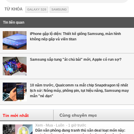
TỪ KHÓA
GALAXY S26
SAMSUNG
Tin liên quan
iPhone gập lộ diện: Thiết kế giống Samsung, màn hình
không nếp gấp và viền titan
Samsung sắp tung "át chủ bài" mới, Apple có run sợ?
10 năm trước, Qualcomm ra mắt chip Snapdragon tệ nhất
lịch sử: Nóng máy, phồng pin, tụt hiệu năng, Samsung may
mắn "né đạn"
Cùng chuyên mục
Tin mới nhất
Xem - Mua - Luôn - 1 giờ trước
Dân văn phòng đang tranh thủ săn deal loạt món này: