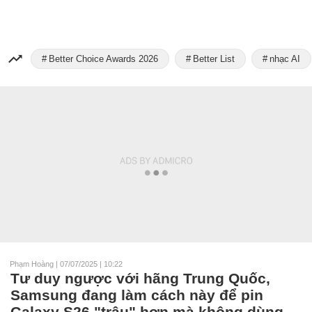
Better Choice Awards 2026
Better List
nhạc AI
Phạm Hoàng
|
07/07/2025 | 10:22
Tư duy ngược với hãng Trung Quốc,
Samsung đang làm cách này để pin
Galaxy S26 "trâu" hơn mà không dùng