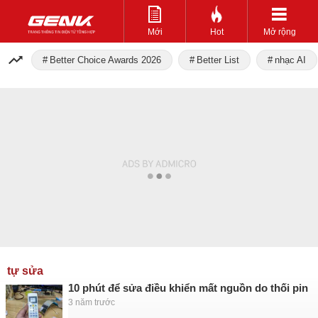
Mới
Hot
Mở rộng
Better Choice Awards 2026
Better List
nhạc AI
tự sửa
10 phút để sửa điều khiển mất nguồn do thối pin
3 năm trước