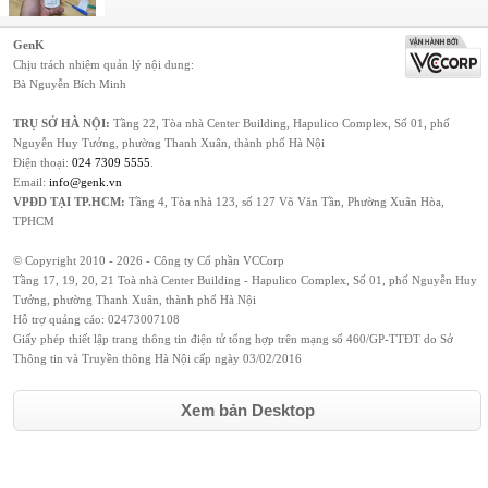
GenK
Chịu trách nhiệm quản lý nội dung:
Bà Nguyễn Bích Minh
TRỤ SỞ HÀ NỘI:
Tầng 22, Tòa nhà Center Building, Hapulico Complex, Số 01, phố
Nguyễn Huy Tưởng, phường Thanh Xuân, thành phố Hà Nội
Điện thoại:
024 7309 5555
.
Email:
info@genk.vn
VPĐD TẠI TP.HCM:
Tầng 4, Tòa nhà 123, số 127 Võ Văn Tần, Phường Xuân Hòa,
TPHCM
© Copyright 2010 - 2026 - Công ty Cổ phần VCCorp
Tầng 17, 19, 20, 21 Toà nhà Center Building - Hapulico Complex, Số 01, phố Nguyễn Huy
Tưởng, phường Thanh Xuân, thành phố Hà Nội
Hỗ trợ quảng cáo:
02473007108
Giấy phép thiết lập trang thông tin điện tử tổng hợp trên mạng số 460/GP-TTĐT do Sở
Thông tin và Truyền thông Hà Nội cấp ngày 03/02/2016
Xem bản Desktop