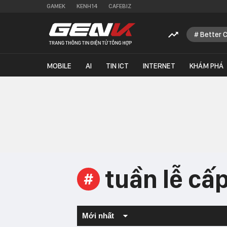
GAMEK
KENH14
CAFEBIZ
Better 
MOBILE
AI
TIN ICT
INTERNET
KHÁM PHÁ
tuần lễ cấ
#
Mới nhất