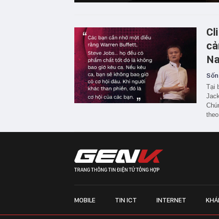
Cl
cả
N
Sốn
Tại 
Jack
Chún
theo
MOBILE
TIN ICT
INTERNET
KHÁ