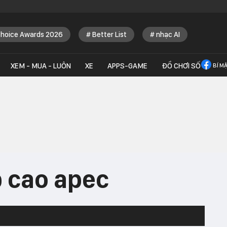
Choice Awards 2026
Better List
nhạc AI
XEM - MUA - LUÔN
XE
APPS-GAME
ĐỒ CHƠI SỐ
BÍ M
p cao apec