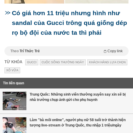
Có giá hơn 11 triệu nhưng hình như
sandal của Gucci trông quá giống dép
rọ bộ đội của nước ta thì phải
Theo
Trí Thức Trẻ
Copy link
TỪ KHÓA
GUCCI
CUỘC SỐNG THƯỜNG NGÀY
KHÁCH HÀNG LỰA CHỌN
XÔ VỮA
Tin liên quan
Trung Quốc: Những sinh viên thường xuyên say xỉn sẽ bị
nhà trường chụp ảnh gửi cho phụ huynh
Làm "bà mối online", người phụ nữ 58 tuổi trở thành hiện
tượng live-stream ở Trung Quốc, thu nhập 1 triệu/ngày