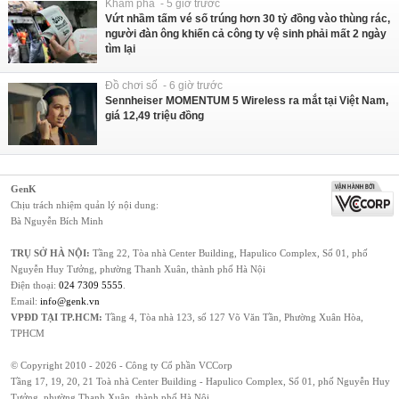
Khám phá - 5 giờ trước
Vứt nhầm tấm vé số trúng hơn 30 tỷ đồng vào thùng rác,
người đàn ông khiến cả công ty vệ sinh phải mất 2 ngày
tìm lại
Đồ chơi số - 6 giờ trước
Sennheiser MOMENTUM 5 Wireless ra mắt tại Việt Nam,
giá 12,49 triệu đồng
GenK
Chịu trách nhiệm quản lý nội dung:
Bà Nguyễn Bích Minh
TRỤ SỞ HÀ NỘI:
Tầng 22, Tòa nhà Center Building, Hapulico Complex, Số 01, phố
Nguyễn Huy Tưởng, phường Thanh Xuân, thành phố Hà Nội
Điện thoại:
024 7309 5555
.
Email:
info@genk.vn
VPĐD TẠI TP.HCM:
Tầng 4, Tòa nhà 123, số 127 Võ Văn Tần, Phường Xuân Hòa,
TPHCM
© Copyright 2010 - 2026 - Công ty Cổ phần VCCorp
Tầng 17, 19, 20, 21 Toà nhà Center Building - Hapulico Complex, Số 01, phố Nguyễn Huy
Tưởng, phường Thanh Xuân, thành phố Hà Nội