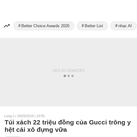
Better Choice Awards 2026
Better List
nhạc AI
Long.J
|
26/03/2018 | 10:55
Túi xách 22 triệu đồng của Gucci trông y
hệt cái xô đựng vữa