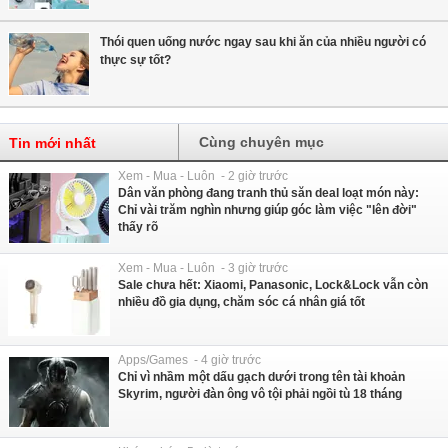
Thói quen uống nước ngay sau khi ăn của nhiều người có
thực sự tốt?
Cùng chuyên mục
Tin mới nhất
Xem - Mua - Luôn - 2 giờ trước
Dân văn phòng đang tranh thủ săn deal loạt món này:
Chỉ vài trăm nghìn nhưng giúp góc làm việc "lên đời"
thấy rõ
Xem - Mua - Luôn - 3 giờ trước
Sale chưa hết: Xiaomi, Panasonic, Lock&Lock vẫn còn
nhiều đồ gia dụng, chăm sóc cá nhân giá tốt
Apps/Games - 4 giờ trước
Chỉ vì nhầm một dấu gạch dưới trong tên tài khoản
Skyrim, người đàn ông vô tội phải ngồi tù 18 tháng