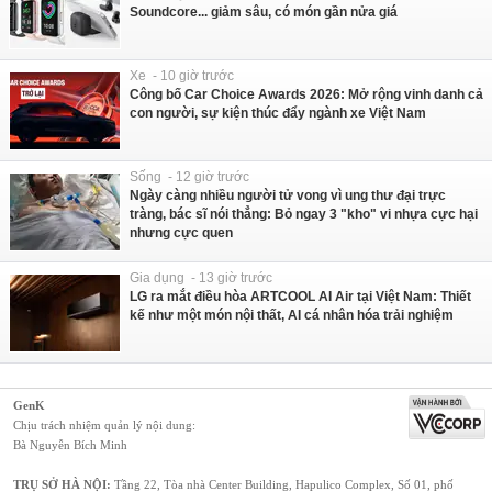
Soundcore... giảm sâu, có món gần nửa giá
Xe - 10 giờ trước
Công bố Car Choice Awards 2026: Mở rộng vinh danh cả
con người, sự kiện thúc đẩy ngành xe Việt Nam
Sống - 12 giờ trước
Ngày càng nhiều người tử vong vì ung thư đại trực
tràng, bác sĩ nói thẳng: Bỏ ngay 3 "kho" vi nhựa cực hại
nhưng cực quen
Gia dụng - 13 giờ trước
LG ra mắt điều hòa ARTCOOL AI Air tại Việt Nam: Thiết
kế như một món nội thất, AI cá nhân hóa trải nghiệm
GenK
Chịu trách nhiệm quản lý nội dung:
Bà Nguyễn Bích Minh
TRỤ SỞ HÀ NỘI:
Tầng 22, Tòa nhà Center Building, Hapulico Complex, Số 01, phố