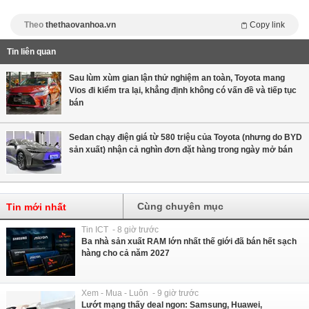
Theo
thethaovanhoa.vn
Copy link
Tin liên quan
Sau lùm xùm gian lận thử nghiệm an toàn, Toyota mang
Vios đi kiểm tra lại, khẳng định không có vấn đề và tiếp tục
bán
Sedan chạy điện giá từ 580 triệu của Toyota (nhưng do BYD
sản xuất) nhận cả nghìn đơn đặt hàng trong ngày mở bán
Cùng chuyên mục
Tin mới nhất
Tin ICT - 8 giờ trước
Ba nhà sản xuất RAM lớn nhất thế giới đã bán hết sạch
hàng cho cả năm 2027
Xem - Mua - Luôn - 9 giờ trước
Lướt mạng thấy deal ngon: Samsung, Huawei,