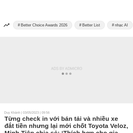
Better Choice Awards 2026
Better List
nhạc AI
Duy Khánh
|
03/05/2023 | 09:56
Từng check in với bán tải và nhiều xe
đắt tiền nhưng lại mới chốt Toyota Veloz,
Minh Tiệp chia sẻ: ‘Thích hợp cho gia