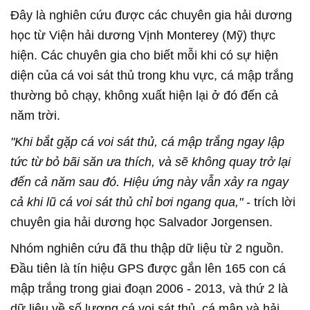
Đây là nghiên cứu được các chuyên gia hải dương
học từ Viện hải dương Vịnh Monterey (Mỹ) thực
hiện. Các chuyên gia cho biết mỗi khi có sự hiện
diện của cá voi sát thủ trong khu vực, cá mập trắng
thường bỏ chạy, không xuất hiện lại ở đó đến cả
năm trời.
"Khi bắt gặp cá voi sát thủ, cá mập trắng ngay lập
tức từ bỏ bãi săn ưa thích, và sẽ không quay trở lại
đến cả năm sau đó. Hiệu ứng này vẫn xảy ra ngay
cả khi lũ cá voi sát thủ chỉ bơi ngang qua,"
- trích lời
chuyên gia hải dương học Salvador Jorgensen.
Nhóm nghiên cứu đã thu thập dữ liệu từ 2 nguồn.
Đầu tiên là tín hiệu GPS được gắn lên 165 con cá
mập trắng trong giai đoạn 2006 - 2013, và thứ 2 là
dữ liệu về số lượng cá voi sát thủ, cá mập và hải