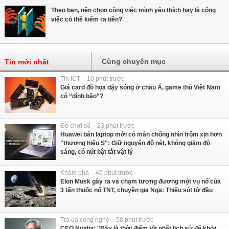
Theo bạn, nên chọn công việc mình yêu thích hay là công
việc có thể kiếm ra tiền?
Cùng chuyên mục
Tin mới nhất
Tin ICT - 10 phút trước
Giá card đồ họa dậy sóng ở châu Á, game thủ Việt Nam
có “dính bão”?
Đồ chơi số - 23 phút trước
Huawei bán laptop mới có màn chống nhìn trộm xịn hơn
"thương hiệu S": Giữ nguyên độ nét, không giảm độ
sáng, có nút bật tắt vật lý
Khám phá - 40 phút trước
Elon Musk gây ra va chạm tương đương một vụ nổ của
3 tấn thuốc nổ TNT, chuyên gia Nga: Thiếu sót từ đầu
Trà đá công nghệ - 58 phút trước
CEO Nvidia: "Đây là thời điểm tốt nhất lịch sử để khởi