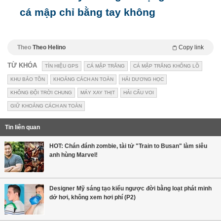
cá mập chỉ bằng tay không
Theo
Theo Helino
Copy link
TỪ KHÓA
TÍN HIỆU GPS
CÁ MẬP TRẮNG
CÁ MẬP TRẮNG KHỔNG LỒ
KHU BẢO TỒN
KHOẢNG CÁCH AN TOÀN
HẢI DƯƠNG HỌC
KHÔNG ĐỘI TRỜI CHUNG
MÁY XAY THỊT
HẢI CẨU VOI
GIỮ KHOẢNG CÁCH AN TOÀN
Tin liên quan
HOT: Chán đánh zombie, tài tử "Train to Busan" làm siêu
anh hùng Marvel!
Designer Mỹ sáng tạo kiểu ngược đời bằng loạt phát minh
dở hơi, không xem hơi phí (P2)