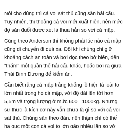
Nói cho đúng thì cá voi sát thủ cũng săn hải cẩu.
Tuy nhiên, thi thoảng cá voi mới xuất hiện, nên mức
độ săn đuổi được xét là thua hẳn so với cá mập.
Cũng theo Anderson thì không phải lúc nào cá mập
cũng di chuyển đi quá xa. Đôi khi chúng chỉ giữ
khoảng cách an toàn và bơi dọc theo bờ biển, đến
"thăm" một quần thể hải cẩu khác, hoặc bơi ra giữa
Thái Bình Dương để kiếm ăn.
Cần biết rằng cá mập trắng khổng lồ hiện là loài to
lớn nhất trong họ cá mập, với độ dài lên tới hơn
5,5m và trọng lượng ở mức 600 - 1000kg. Nhưng
sự thực là kích cỡ này vẫn chưa là gì so với cá voi
sát thủ. Chúng săn theo đàn, nên thậm chí có thể
hạ gục một con cá voi to lớn gấp nhiều lần so với