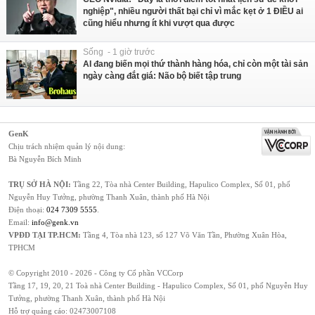
nghiệp", nhiều người thất bại chỉ vì mắc kẹt ở 1 ĐIỀU ai
cũng hiểu nhưng ít khi vượt qua được
Sống - 1 giờ trước
AI đang biến mọi thứ thành hàng hóa, chỉ còn một tài sản
ngày càng đắt giá: Não bộ biết tập trung
GenK
Chịu trách nhiệm quản lý nội dung:
Bà Nguyễn Bích Minh
TRỤ SỞ HÀ NỘI:
Tầng 22, Tòa nhà Center Building, Hapulico Complex, Số 01, phố
Nguyễn Huy Tưởng, phường Thanh Xuân, thành phố Hà Nội
Điện thoại:
024 7309 5555
.
Email:
info@genk.vn
VPĐD TẠI TP.HCM:
Tầng 4, Tòa nhà 123, số 127 Võ Văn Tần, Phường Xuân Hòa,
TPHCM
© Copyright 2010 - 2026 - Công ty Cổ phần VCCorp
Tầng 17, 19, 20, 21 Toà nhà Center Building - Hapulico Complex, Số 01, phố Nguyễn Huy
Tưởng, phường Thanh Xuân, thành phố Hà Nội
Hỗ trợ quảng cáo:
02473007108