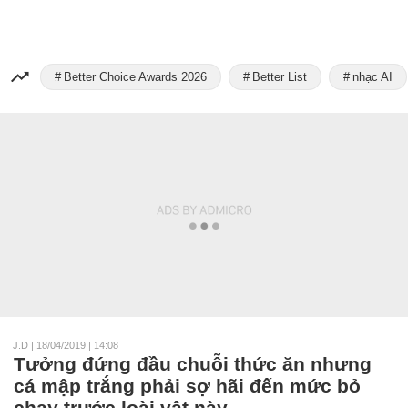
Better Choice Awards 2026
Better List
nhạc AI
J.D
|
18/04/2019 | 14:08
Tưởng đứng đầu chuỗi thức ăn nhưng
cá mập trắng phải sợ hãi đến mức bỏ
chạy trước loài vật này