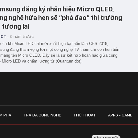
msung đăng ký nhãn hiệu Micro QLED,
ng nghệ hứa hẹn sẽ “phá đảo” thị trường
 tương lai
ICT -
9 năm trước
 cả khi Micro LED chỉ mới xuất hiện tại triển lãm CES 2018,
ung đang tham vọng tới một công nghệ TV thậm chí còn tiên tiến
mang tên Micro QLED. Đây sẽ là sự kết hợp hoàn hảo giữa công
 Micro LED và chấm lượng tử (Quantum dot).
M PHÁ
TRÀ ĐÁ CÔNG NGHỆ
THỦ THUẬT
APPS - GAME