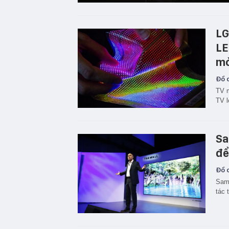
LG
LE
m
Đồ c
TV m
TV l
Sa
để
Đồ c
Sams
tác 