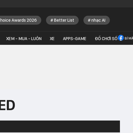
Choice Awards 2026
Better List
nhạc AI
XEM - MUA - LUÔN
XE
APPS-GAME
ĐỒ CHƠI SỐ
BÍ M
LED