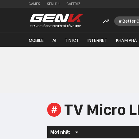
GAMEK
KENH14
CAFEBIZ
Better 
MOBILE
AI
TIN ICT
INTERNET
KHÁM PHÁ
TV Micro 
#
Mới nhất