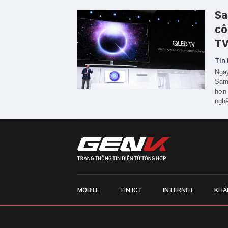
Sa
cô
TV
Tin 
Ngay
Sams
hơn 
nghệ
MOBILE
TIN ICT
INTERNET
KHÁ