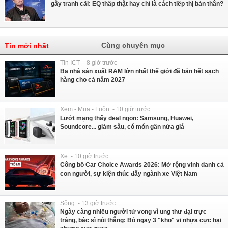
gây tranh cãi: EQ thấp thật hay chỉ là cách tiếp thị bản thân?
Cùng chuyên mục
Tin mới nhất
Tin ICT - 8 giờ trước
Ba nhà sản xuất RAM lớn nhất thế giới đã bán hết sạch
hàng cho cả năm 2027
Xem - Mua - Luôn - 10 giờ trước
Lướt mạng thấy deal ngon: Samsung, Huawei,
Soundcore... giảm sâu, có món gần nửa giá
Xe - 10 giờ trước
Công bố Car Choice Awards 2026: Mở rộng vinh danh cả
con người, sự kiện thúc đẩy ngành xe Việt Nam
Sống - 13 giờ trước
Ngày càng nhiều người tử vong vì ung thư đại trực
tràng, bác sĩ nói thẳng: Bỏ ngay 3 "kho" vi nhựa cực hại