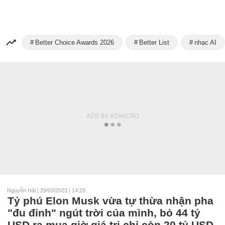
Better Choice Awards 2026
Better List
nhạc AI
Nguyễn Hải
|
29/03/2023 | 14:29
Tỷ phú Elon Musk vừa tự thừa nhận pha
"đu đỉnh" ngút trời của mình, bỏ 44 tỷ
USD ra mua giờ giá trị chỉ còn 20 tỷ USD