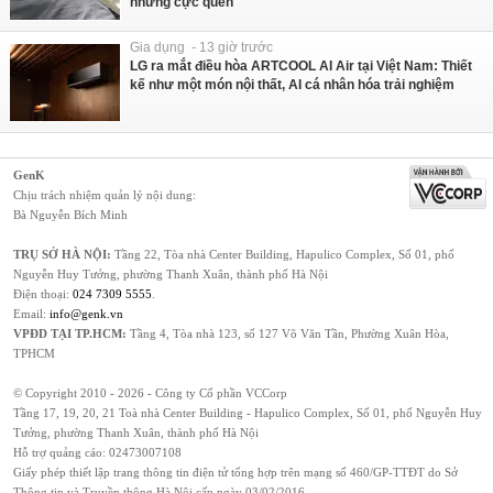
nhưng cực quen
Gia dụng - 13 giờ trước
LG ra mắt điều hòa ARTCOOL AI Air tại Việt Nam: Thiết
kế như một món nội thất, AI cá nhân hóa trải nghiệm
GenK
Chịu trách nhiệm quản lý nội dung:
Bà Nguyễn Bích Minh
TRỤ SỞ HÀ NỘI:
Tầng 22, Tòa nhà Center Building, Hapulico Complex, Số 01, phố
Nguyễn Huy Tưởng, phường Thanh Xuân, thành phố Hà Nội
Điện thoại:
024 7309 5555
.
Email:
info@genk.vn
VPĐD TẠI TP.HCM:
Tầng 4, Tòa nhà 123, số 127 Võ Văn Tần, Phường Xuân Hòa,
TPHCM
© Copyright 2010 - 2026 - Công ty Cổ phần VCCorp
Tầng 17, 19, 20, 21 Toà nhà Center Building - Hapulico Complex, Số 01, phố Nguyễn Huy
Tưởng, phường Thanh Xuân, thành phố Hà Nội
Hỗ trợ quảng cáo:
02473007108
Giấy phép thiết lập trang thông tin điện tử tổng hợp trên mạng số 460/GP-TTĐT do Sở
Thông tin và Truyền thông Hà Nội cấp ngày 03/02/2016