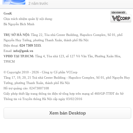
2 năm trước
GenK
Chịu trách nhiệm quản lý nội dung:
Bà Nguyễn Bích Minh
TRỤ SỞ HÀ NỘI:
Tầng 22, Tòa nhà Center Building, Hapulico Complex, Số 01, phố
Nguyễn Huy Tưởng, phường Thanh Xuân, thành phố Hà Nội
Điện thoại:
024 7309 5555
.
Email:
info@genk.vn
VPĐD TẠI TP.HCM:
Tầng 4, Tòa nhà 123, số 127 Võ Văn Tần, Phường Xuân Hòa,
TPHCM
© Copyright 2010 - 2026 - Công ty Cổ phần VCCorp
Tầng 17, 19, 20, 21 Toà nhà Center Building - Hapulico Complex, Số 01, phố Nguyễn Huy
Tưởng, phường Thanh Xuân, thành phố Hà Nội
Hỗ trợ quảng cáo:
02473007108
Giấy phép thiết lập trang thông tin điện tử tổng hợp trên mạng số 460/GP-TTĐT do Sở
Thông tin và Truyền thông Hà Nội cấp ngày 03/02/2016
Xem bản Desktop